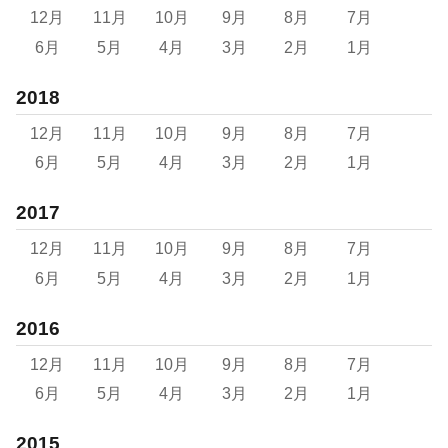
12月
11月
10月
9月
8月
7月
6月
5月
4月
3月
2月
1月
2018
12月
11月
10月
9月
8月
7月
6月
5月
4月
3月
2月
1月
2017
12月
11月
10月
9月
8月
7月
6月
5月
4月
3月
2月
1月
2016
12月
11月
10月
9月
8月
7月
6月
5月
4月
3月
2月
1月
2015