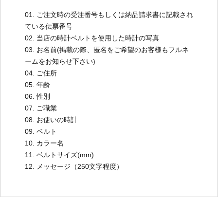
ご注文時の受注番号もしくは納品請求書に記載され
ている伝票番号
当店の時計ベルトを使用した時計の写真
お名前(掲載の際、匿名をご希望のお客様もフルネ
ームをお知らせ下さい)
ご住所
年齢
性別
ご職業
お使いの時計
ベルト
カラー名
ベルトサイズ(mm)
メッセージ（250文字程度）