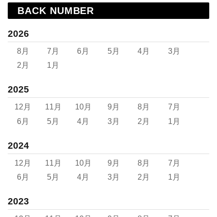
BACK NUMBER
2026
8月
7月
6月
5月
4月
3月
2月
1月
2025
12月
11月
10月
9月
8月
7月
6月
5月
4月
3月
2月
1月
2024
12月
11月
10月
9月
8月
7月
6月
5月
4月
3月
2月
1月
2023