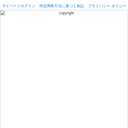
マイページログイン
特定商取引法に基づく表記
プライバシー ポリシー