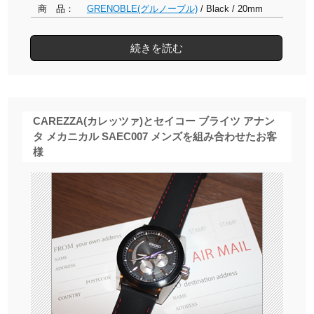
商 品：
GRENOBLE(グルノーブル)
/ Black / 20mm
続きを読む
CAREZZA(カレッツァ)とセイコー ブライツ アナン
タ メカニカル SAEC007 メンズを組み合わせたお客
様