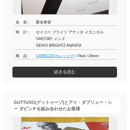
名 前：
匿名希望
時 計：
セイコー ブライツ アナンタ メカニカル
SAEC007 メンズ
SEIKO BRIGHTZ ANANTA
商 品：
CAREZZA(カレッツァ)
/ Red / 24mm
続きを読む
GUTTUSO(グットゥーゾ)とアイ・ダブリュー・シ
ー ダビンチを組み合わせたお客様