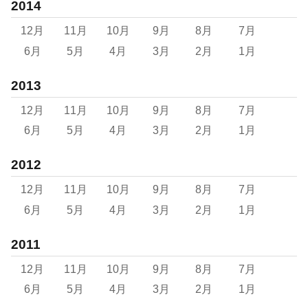
2014
12月
11月
10月
9月
8月
7月
6月
5月
4月
3月
2月
1月
2013
12月
11月
10月
9月
8月
7月
6月
5月
4月
3月
2月
1月
2012
12月
11月
10月
9月
8月
7月
6月
5月
4月
3月
2月
1月
2011
12月
11月
10月
9月
8月
7月
6月
5月
4月
3月
2月
1月