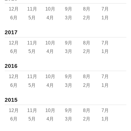
12月
11月
10月
9月
8月
7月
6月
5月
4月
3月
2月
1月
2017
12月
11月
10月
9月
8月
7月
6月
5月
4月
3月
2月
1月
2016
12月
11月
10月
9月
8月
7月
6月
5月
4月
3月
2月
1月
2015
12月
11月
10月
9月
8月
7月
6月
5月
4月
3月
2月
1月