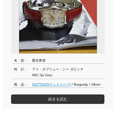
名 前：
匿名希望
時 計：
アイ・ダブリュー・シー ダビンチ
IWC Da Vinci
商 品：
GUTTUSO(グットゥーゾ)
/ Burgundy / 18mm
続きを読む