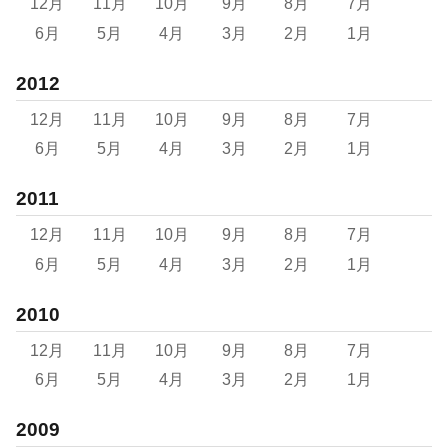
12月
11月
10月
9月
8月
7月
6月
5月
4月
3月
2月
1月
2012
12月
11月
10月
9月
8月
7月
6月
5月
4月
3月
2月
1月
2011
12月
11月
10月
9月
8月
7月
6月
5月
4月
3月
2月
1月
2010
12月
11月
10月
9月
8月
7月
6月
5月
4月
3月
2月
1月
2009