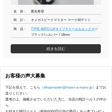
名 前：
匿名希望
時 計：
オメガスピードマスター マーク40デイト
商 品：
TYPE NATO LX(タイプナトーエルエックス)
/
ブラック/シルバー / 18mm
続きを読む
お客様の声大募集
下記を添えて、こちら
（shopmaster@mano-a-mano.jp）
までお
送りください。
選考の上、掲載させていただいた方に、当店の時計ベルトの中か
ら
お好きな時計ベルト（税抜6000円以内の商品）を一本プレゼン