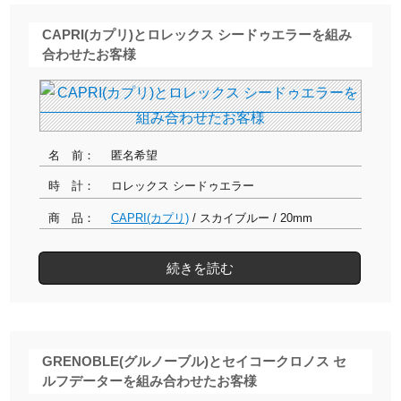
CAPRI(カプリ)とロレックス シードゥエラーを組み
合わせたお客様
名 前：
匿名希望
時 計：
ロレックス シードゥエラー
商 品：
CAPRI(カプリ)
/ スカイブルー / 20mm
続きを読む
GRENOBLE(グルノーブル)とセイコークロノス セ
ルフデーターを組み合わせたお客様