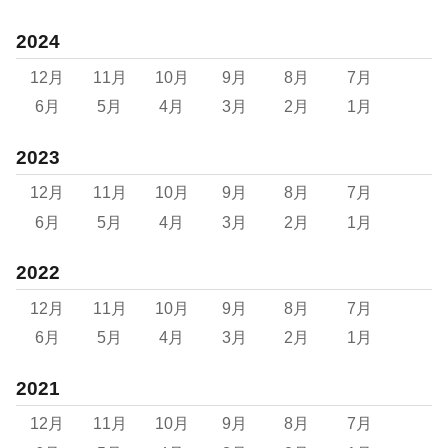
2024
12月
11月
10月
9月
8月
7月
6月
5月
4月
3月
2月
1月
2023
12月
11月
10月
9月
8月
7月
6月
5月
4月
3月
2月
1月
2022
12月
11月
10月
9月
8月
7月
6月
5月
4月
3月
2月
1月
2021
12月
11月
10月
9月
8月
7月