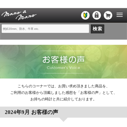
こちらのコーナーでは、お買い求め頂きました商品を、
ご利用のお客様から頂戴しました感想を「お客様の声」として、
お持ちの時計と共に紹介しております。
2024年9月 お客様の声