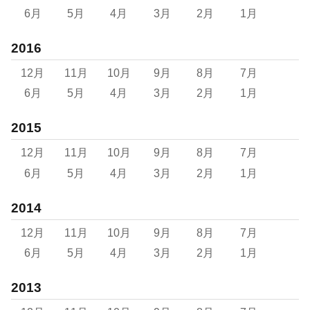
6月
5月
4月
3月
2月
1月
2016
12月
11月
10月
9月
8月
7月
6月
5月
4月
3月
2月
1月
2015
12月
11月
10月
9月
8月
7月
6月
5月
4月
3月
2月
1月
2014
12月
11月
10月
9月
8月
7月
6月
5月
4月
3月
2月
1月
2013