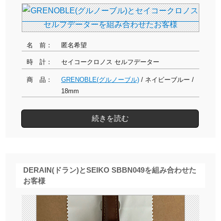
名 前：
匿名希望
時 計：
セイコークロノス セルフデーター
商 品：
GRENOBLE(グルノーブル)
/ ネイビーブルー /
18mm
続きを読む
DERAIN(ドラン)とSEIKO SBBN049を組み合わせた
お客様