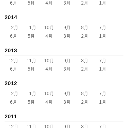
6月
5月
4月
3月
2月
1月
2014
12月
11月
10月
9月
8月
7月
6月
5月
4月
3月
2月
1月
2013
12月
11月
10月
9月
8月
7月
6月
5月
4月
3月
2月
1月
2012
12月
11月
10月
9月
8月
7月
6月
5月
4月
3月
2月
1月
2011
12月
11月
10月
9月
8月
7月