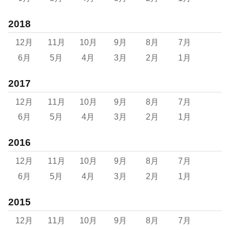
2018
12月
11月
10月
9月
8月
7月
6月
5月
4月
3月
2月
1月
2017
12月
11月
10月
9月
8月
7月
6月
5月
4月
3月
2月
1月
2016
12月
11月
10月
9月
8月
7月
6月
5月
4月
3月
2月
1月
2015
12月
11月
10月
9月
8月
7月