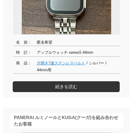
名 前：
匿名希望
時 計：
アップルウォッチ series5 44mm
商 品：
片開き7連ステンレスベルト
/ シルバー /
44mm用
続きを読む
PANERAI ルミノールとKUGA(クーガ)を組み合わせ
たお客様