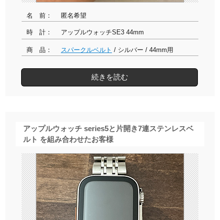
名 前：
匿名希望
時 計：
アップルウォッチSE3 44mm
商 品：
スパークルベルト
/ シルバー / 44mm用
続きを読む
アップルウォッチ series5と片開き7連ステンレスベ
ルト を組み合わせたお客様