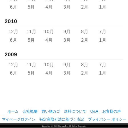
6月
5月
4月
3月
2月
1月
2010
12月
11月
10月
9月
8月
7月
6月
5月
4月
3月
2月
1月
2009
12月
11月
10月
9月
8月
7月
6月
5月
4月
3月
2月
1月
ホーム
会社概要
買い物カゴ
送料について
Q&A
お客様の声
マイページログイン
特定商取引法に基づく表記
プライバシー ポリシー