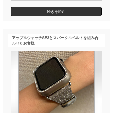
続きを読む
アップルウォッチSE3とスパークルベルトを組み合
わせたお客様