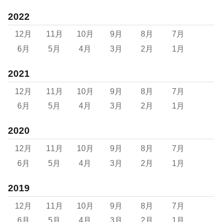
2022
12月
11月
10月
9月
8月
7月
6月
5月
4月
3月
2月
1月
2021
12月
11月
10月
9月
8月
7月
6月
5月
4月
3月
2月
1月
2020
12月
11月
10月
9月
8月
7月
6月
5月
4月
3月
2月
1月
2019
12月
11月
10月
9月
8月
7月
6月
5月
4月
3月
2月
1月