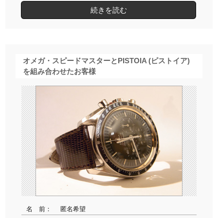
続きを読む
オメガ・スピードマスターとPISTOIA (ピストイア)
を組み合わせたお客様
名 前：
匿名希望