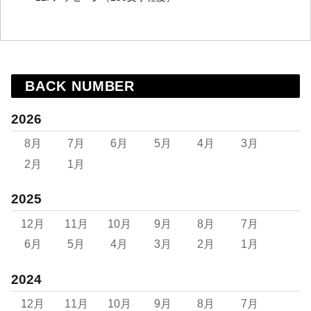
BACK NUMBER
2026
8月
7月
6月
5月
4月
3月
2月
1月
2025
12月
11月
10月
9月
8月
7月
6月
5月
4月
3月
2月
1月
2024
12月
11月
10月
9月
8月
7月