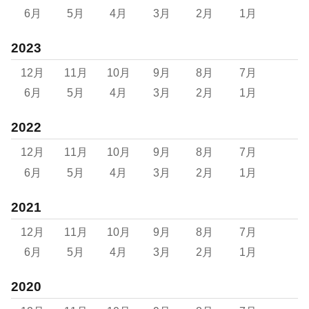
6月
5月
4月
3月
2月
1月
2023
12月
11月
10月
9月
8月
7月
6月
5月
4月
3月
2月
1月
2022
12月
11月
10月
9月
8月
7月
6月
5月
4月
3月
2月
1月
2021
12月
11月
10月
9月
8月
7月
6月
5月
4月
3月
2月
1月
2020