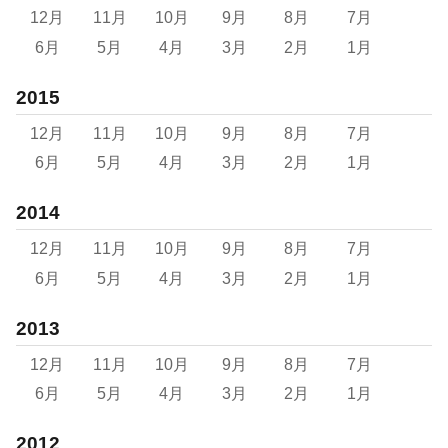
12月
11月
10月
9月
8月
7月
6月
5月
4月
3月
2月
1月
2015
12月
11月
10月
9月
8月
7月
6月
5月
4月
3月
2月
1月
2014
12月
11月
10月
9月
8月
7月
6月
5月
4月
3月
2月
1月
2013
12月
11月
10月
9月
8月
7月
6月
5月
4月
3月
2月
1月
2012