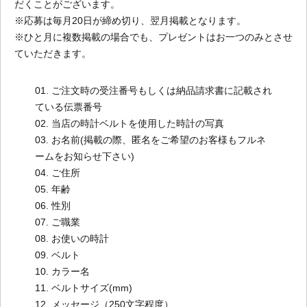
だくことがございます。
※応募は毎月20日が締め切り、翌月掲載となります。
※ひと月に複数掲載の場合でも、プレゼントはお一つのみとさせ
ていただきます。
ご注文時の受注番号もしくは納品請求書に記載され
ている伝票番号
当店の時計ベルトを使用した時計の写真
お名前(掲載の際、匿名をご希望のお客様もフルネ
ームをお知らせ下さい)
ご住所
年齢
性別
ご職業
お使いの時計
ベルト
カラー名
ベルトサイズ(mm)
メッセージ（250文字程度）