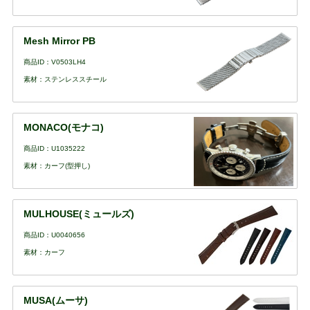
Mesh Mirror PB
商品ID：V0503LH4
素材：ステンレススチール
MONACO(モナコ)
商品ID：U1035222
素材：カーフ(型押し)
MULHOUSE(ミュールズ)
商品ID：U0040656
素材：カーフ
MUSA(ムーサ)