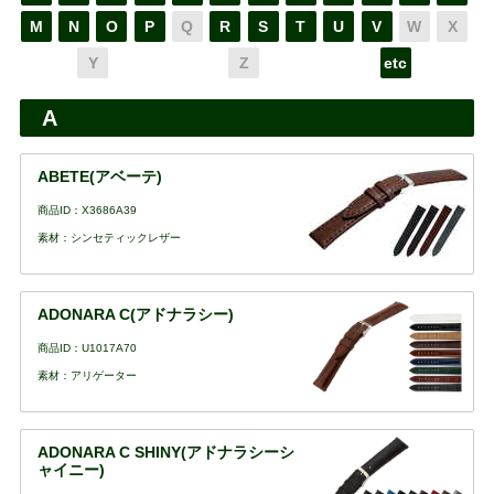
M
N
O
P
Q
R
S
T
U
V
W
X
Y
Z
etc
A
ABETE(アベーテ)
商品ID：X3686A39
素材：シンセティックレザー
ADONARA C(アドナラシー)
商品ID：U1017A70
素材：アリゲーター
ADONARA C SHINY(アドナラシーシ
ャイニー)