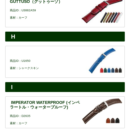
GUTTUSO（グットゥーゾ）
商品ID：U3882A59
素材：カーフ
H
商品ID：U1650
素材：シャークスキン
I
IMPERATOR WATERPROOF (インペ
ラートル・ウォータープルーフ)
商品ID：D2635
素材：カーフ