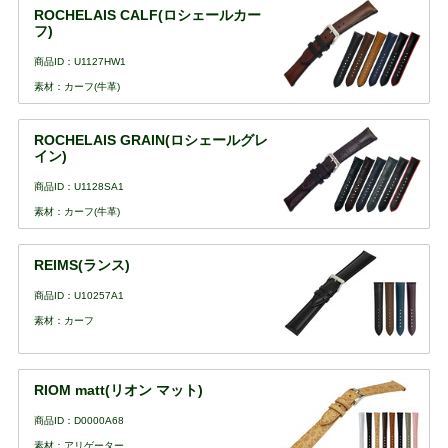
ROCHELAIS CALF(ロシェールカー
フ)
商品ID：U1127HW1
素材：カーフ(牛革)
ROCHELAIS GRAIN(ロシェールグレ
イン)
商品ID：U1128SA1
素材：カーフ(牛革)
REIMS(ランス)
商品ID：U10257A1
素材：カーフ
RIOM matt(リオン マット)
商品ID：D0000A68
素材：アリゲーター