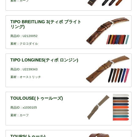
素材：カーフ
TIPO BREITLING 3(ティポ ブライト
リング)
商品ID：U2120052
素材：クロコダイル
TIPO LONGINES(ティポ ロンジン)
商品ID：U2239343
素材：オーストリッチ
TOULOUSE(トゥールーズ)
商品ID：x1030105
素材：カーフ
TOURS(トゥール)