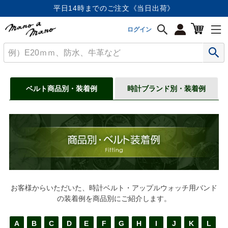
平日14時までのご注文《当日出荷》
ログイン
ベルト商品別・装着例
時計ブランド別・装着例
お客様からいただいた、時計ベルト・アップルウォッチ用バンド
の装着例を商品別にご紹介します。
A
B
C
D
E
F
G
H
I
J
K
L