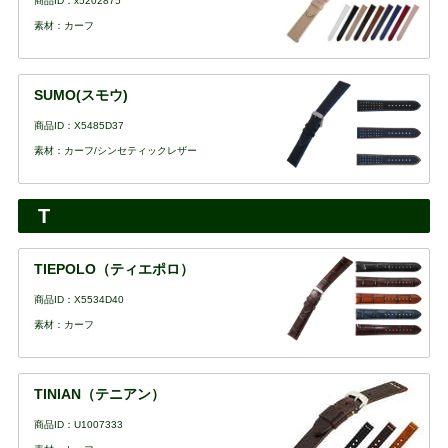
商品ID：x5202875
素材：カーフ
SUMO(スモウ)
商品ID：X5485D37
素材：カーフ/シンセティックレザー
T
TIEPOLO（ティエポロ）
商品ID：X5534D40
素材：カーフ
TINIAN（テニアン）
商品ID：U1007333