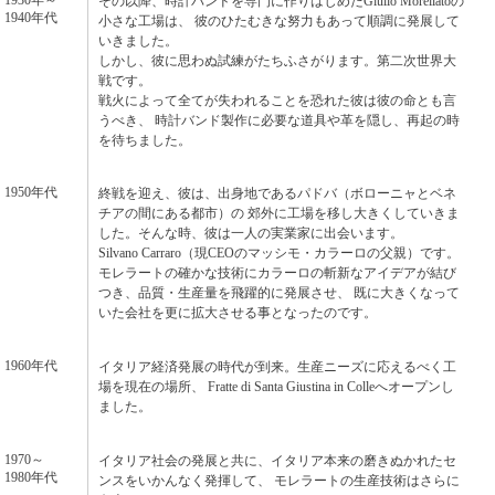
その以降、時計バンドを専門に作りはじめたGiulio Morellatoの
1940年代
小さな工場は、 彼のひたむきな努力もあって順調に発展して
いきました。
しかし、彼に思わぬ試練がたちふさがります。第二次世界大
戦です。
戦火によって全てが失われることを恐れた彼は彼の命とも言
うべき、 時計バンド製作に必要な道具や革を隠し、再起の時
を待ちました。
1950年代
終戦を迎え、彼は、出身地であるパドバ（ボローニャとベネ
チアの間にある都市）の 郊外に工場を移し大きくしていきま
した。そんな時、彼は一人の実業家に出会います。
Silvano Carraro（現CEOのマッシモ・カラーロの父親）です。
モレラートの確かな技術にカラーロの斬新なアイデアが結び
つき、品質・生産量を飛躍的に発展させ、 既に大きくなって
いた会社を更に拡大させる事となったのです。
1960年代
イタリア経済発展の時代が到来。生産ニーズに応えるべく工
場を現在の場所、 Fratte di Santa Giustina in Colleへオープンし
ました。
1970～
イタリア社会の発展と共に、イタリア本来の磨きぬかれたセ
1980年代
ンスをいかんなく発揮して、 モレラートの生産技術はさらに