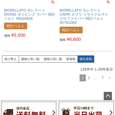
MORELLATO モレラート
MORELLATO モレラート
DIVING ダイビング ラバー 時計
CAPRI カプリ リサイクルマイ
ベルト X5618A05
クロファイバー 時計ベルト
X5761D82
時計ベルト
時計ベルト
¥
5,500
価格
¥
6,600
価格
並び替え
価格が安い順
価格が高い順
新着順
優先度順
135
件中
1
-
20
件表示
1
2
…
7
ペー
ジト
ップ