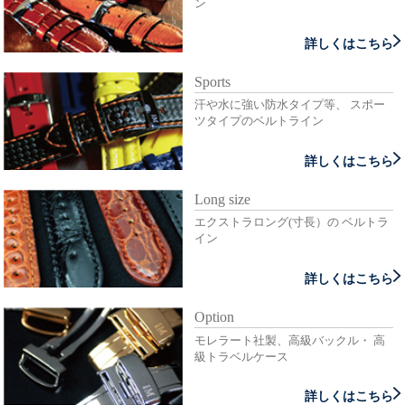
ン
詳しくはこちら
Sports
汗や水に強い防水タイプ等、 スポー
ツタイプのベルトライン
詳しくはこちら
Long size
エクストラロング(寸長）の ベルトラ
イン
詳しくはこちら
Option
モレラート社製、高級バックル・ 高
級トラベルケース
詳しくはこちら