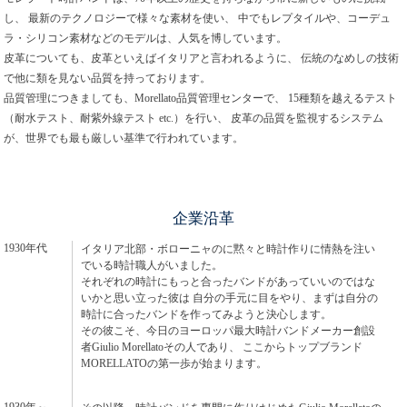
し、 最新のテクノロジーで様々な素材を使い、 中でもレプタイルや、コーデュ
ラ・シリコン素材などのモデルは、人気を博しています。
皮革についても、皮革といえばイタリアと言われるように、 伝統のなめしの技術
で他に類を見ない品質を持っております。
品質管理につきましても、Morellato品質管理センターで、 15種類を越えるテスト
（耐水テスト、耐紫外線テスト etc.）を行い、 皮革の品質を監視するシステム
が、世界でも最も厳しい基準で行われています。
企業沿革
1930年代
イタリア北部・ボローニャのに黙々と時計作りに情熱を注い
でいる時計職人がいました。
それぞれの時計にもっと合ったバンドがあっていいのではな
いかと思い立った彼は 自分の手元に目をやり、まずは自分の
時計に合ったバンドを作ってみようと決心します。
その彼こそ、今日のヨーロッパ最大時計バンドメーカー創設
者Giulio Morellatoその人であり、 ここからトップブランド
MORELLATOの第一歩が始まります。
1930年～