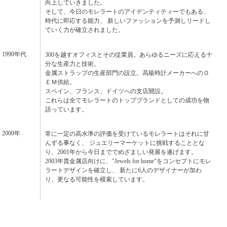
向上していきました。
そして、今日のモレラートのアイデンティティーでもある、
時代に即応する能力、 新しいファッションを予測しリードし
ていく力が確立されました。
1990年代
300を越すオフィスとその従業員。あらゆるニーズに応える十
分な生産力と技術。
金属ストラップの生産部門の設立。高級時計メーカーへのＯ
ＥＭ供給。
スペイン、フランス、ドイツへの支店開設。
これらは全てモレラートのトップブランドとしての成功を物
語っています。
2000年
常に一定の高水準の評価を受けているモレラートはそれに甘
んずる事なく、 ジュエリーマーケットに挑戦することとな
り、2001年から今日まででめざましい発展を遂げます。
2003年貴金属店向けに、"Jewels for home"をコンセプトにモレ
ラートデザインを確立し、 新たに6人のデザイナーが加わ
り、更なる可能性を模索しています。