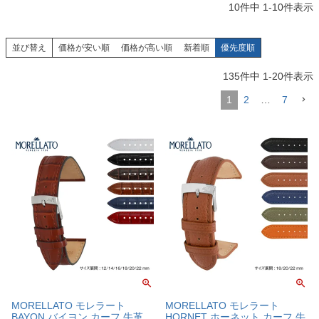
10
件中
1
-
10
件表示
並び替え
価格が安い順
価格が高い順
新着順
優先度順
135
件中
1
-
20
件表示
1
2
…
7
MORELLATO モレラート
MORELLATO モレラート
BAYON バイヨン カーフ 牛革
HORNET ホーネット カーフ 牛