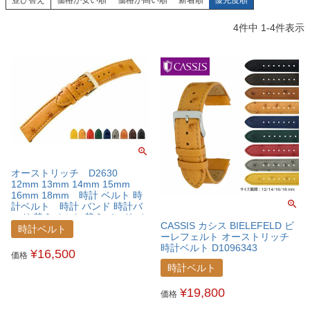
4
件中
1
-
4
件表示
オーストリッチ D2630
12mm 13mm 14mm 15mm
16mm 18mm 時計 ベルト 時
計ベルト 時計 バンド 時計バ
ンド 替えベルト 替えバンド ベ
CASSIS カシス BIELEFELD ビ
ルト 交換 簡単ベルト交換用工
時計ベルト
ーレフェルト オーストリッチ
具付
時計ベルト D1096343
¥
16,500
価格
時計ベルト
¥
19,800
価格