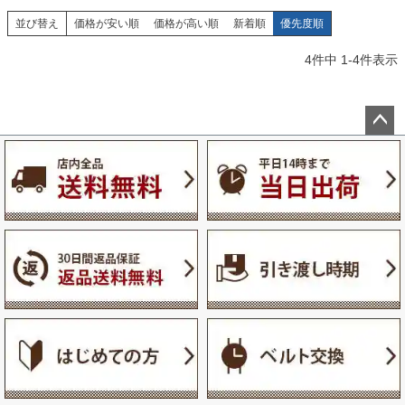
並び替え
価格が安い順
価格が高い順
新着順
優先度順
4
件中
1
-
4
件表示
ペー
ジト
ップ
へ