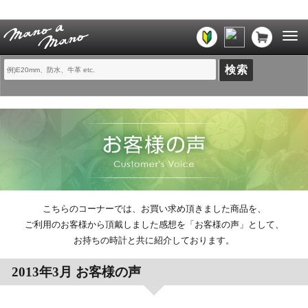
こちらのコーナーでは、お買い求め頂きました商品を、
ご利用のお客様から頂戴しました感想を「お客様の声」として、
お持ちの時計と共に紹介しております。
2013年3月 お客様の声