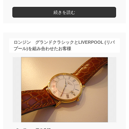
続きを読む
ロンジン グランドクラシックとLIVERPOOL (リバ
プール)を組み合わせたお客様