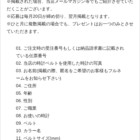
※掲載された場合、当店メールマガジン等でもご紹介させていた
だくことがございます。
※応募は毎月20日が締め切り、翌月掲載となります。
※ひと月に複数掲載の場合でも、プレゼントはお一つのみとさせ
ていただきます。
ご注文時の受注番号もしくは納品請求書に記載され
ている伝票番号
当店の時計ベルトを使用した時計の写真
お名前(掲載の際、匿名をご希望のお客様もフルネ
ームをお知らせ下さい)
ご住所
年齢
性別
ご職業
お使いの時計
ベルト
カラー名
ベルトサイズ(mm)