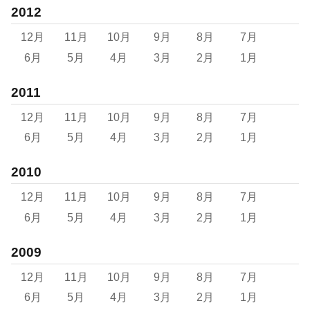
2012
12月
11月
10月
9月
8月
7月
6月
5月
4月
3月
2月
1月
2011
12月
11月
10月
9月
8月
7月
6月
5月
4月
3月
2月
1月
2010
12月
11月
10月
9月
8月
7月
6月
5月
4月
3月
2月
1月
2009
12月
11月
10月
9月
8月
7月
6月
5月
4月
3月
2月
1月