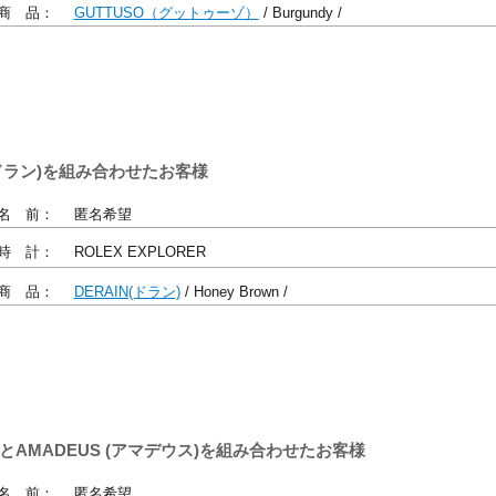
商 品：
GUTTUSO（グットゥーゾ）
/ Burgundy /
IN(ドラン)を組み合わせたお客様
名 前：
匿名希望
時 計：
ROLEX EXPLORER
商 品：
DERAIN(ドラン)
/ Honey Brown /
とAMADEUS (アマデウス)を組み合わせたお客様
名 前：
匿名希望