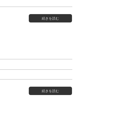
続きを読む
続きを読む