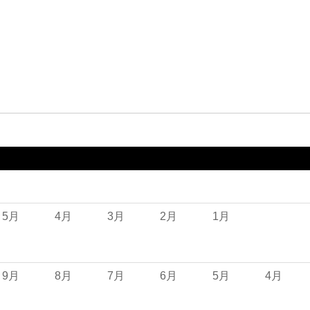
）
5月
4月
3月
2月
1月
9月
8月
7月
6月
5月
4月