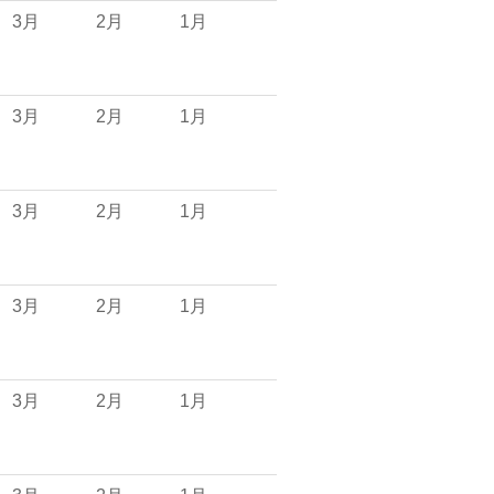
3月
2月
1月
3月
2月
1月
3月
2月
1月
3月
2月
1月
3月
2月
1月