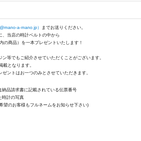
r@mano-a-mano.jp）
までお送りください。
に、当店の時計ベルトの中から
以内の商品）を一本プレゼントいたします！
ジン等でもご紹介させていただくことがございます。
掲載となります。
レゼントはお一つのみとさせていただきます。
は納品請求書に記載されている伝票番号
た時計の写真
希望のお客様もフルネームをお知らせ下さい)