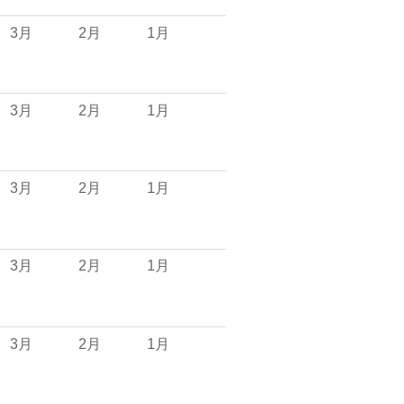
3月
2月
1月
3月
2月
1月
3月
2月
1月
3月
2月
1月
3月
2月
1月