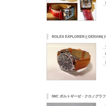
ROLEX EXPLORERとDERA
IWC ポルトギーゼ・クロノグラフ