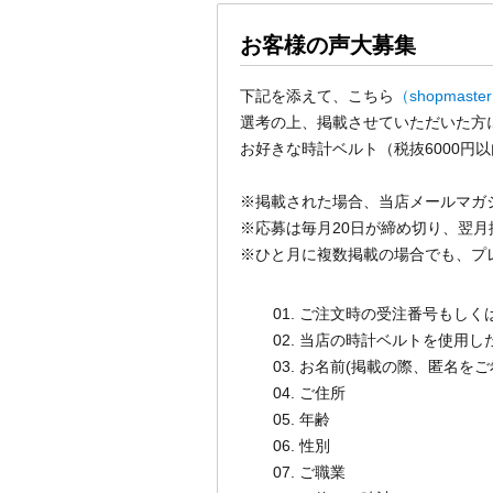
お客様の声大募集
下記を添えて、こちら
（shopmaste
選考の上、掲載させていただいた方
お好きな時計ベルト（税抜6000円
※掲載された場合、当店メールマガ
※応募は毎月20日が締め切り、翌月
※ひと月に複数掲載の場合でも、プ
ご注文時の受注番号もしく
当店の時計ベルトを使用し
お名前(掲載の際、匿名をご
ご住所
年齢
性別
ご職業