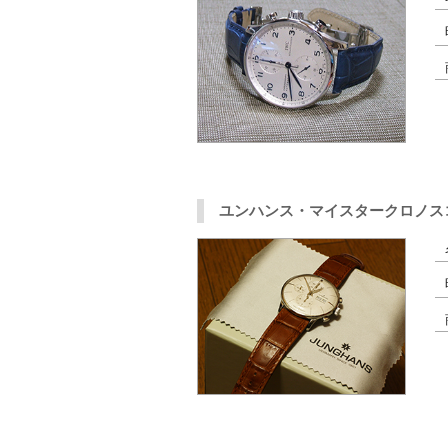
ユンハンス・マイスタークロノスコ