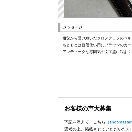
メッセージ
祖父から受け継いだクロノグラフのベル
もともとは普段使い用にブラウンのカー
アンティークな雰囲気の文字盤に程よく
お客様の声大募集
下記を添えて、こちら
（shopmaste
選考の上、掲載させていただいた方