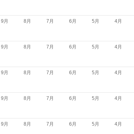
9月
8月
7月
6月
5月
4月
9月
8月
7月
6月
5月
4月
9月
8月
7月
6月
5月
4月
9月
8月
7月
6月
5月
4月
9月
8月
7月
6月
5月
4月