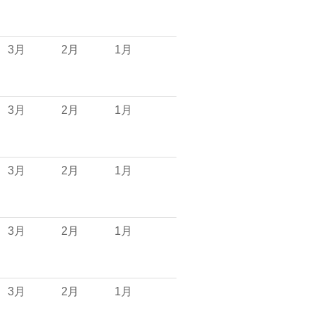
3月
2月
1月
3月
2月
1月
3月
2月
1月
3月
2月
1月
3月
2月
1月