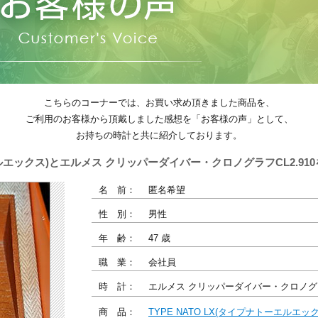
こちらのコーナーでは、お買い求め頂きました商品を、
ご利用のお客様から頂戴しました感想を「お客様の声」として、
お持ちの時計と共に紹介しております。
ーエルエックス)とエルメス クリッパーダイバー・クロノグラフCL2.9
名 前：
匿名希望
性 別：
男性
年 齢：
47 歳
職 業：
会社員
時 計：
エルメス クリッパーダイバー・クロノグラフC
商 品：
TYPE NATO LX(タイプナトーエルエック