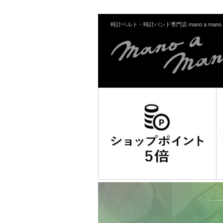
時計ベルト・時計バンド専門店 mano a mano