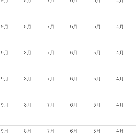
9月
8月
7月
6月
5月
4月
9月
8月
7月
6月
5月
4月
9月
8月
7月
6月
5月
4月
9月
8月
7月
6月
5月
4月
9月
8月
7月
6月
5月
4月
9月
8月
7月
6月
5月
4月