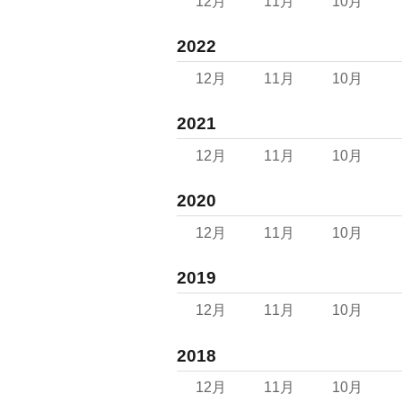
12月
11月
10月
2022
12月
11月
10月
2021
12月
11月
10月
2020
12月
11月
10月
2019
12月
11月
10月
2018
12月
11月
10月