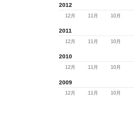
2012
12月
11月
10月
2011
12月
11月
10月
2010
12月
11月
10月
2009
12月
11月
10月