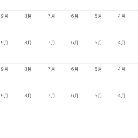
9月
8月
7月
6月
5月
4月
9月
8月
7月
6月
5月
4月
9月
8月
7月
6月
5月
4月
9月
8月
7月
6月
5月
4月