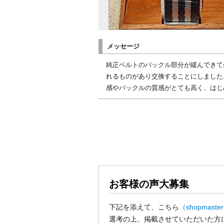
メッセージ
純正ベルトのバックル部分が緩んできて
れるものがあり交換することにしました。
感やバックルの質感がとても高く、はじ
お客様の声大募集
下記を添えて、こちら
（shopmaste
選考の上、掲載させていただいた方