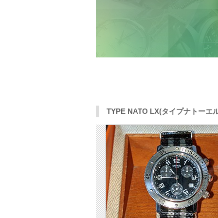
TYPE NATO LX(タイプナト