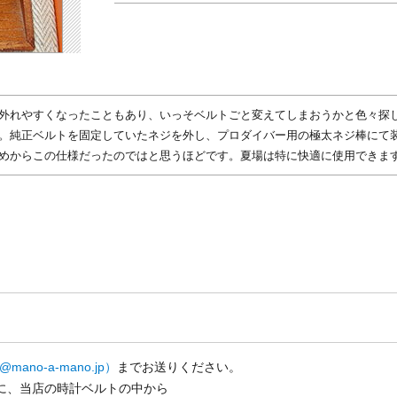
外れやすくなったこともあり、いっそベルトごと変えてしまおうかと色々探
純正ベルトを固定していたネジを外し、プロダイバー用の極太ネジ棒にて装着しま
めからこの仕様だったのではと思うほどです。夏場は特に快適に使用できま
r@mano-a-mano.jp）
までお送りください。
に、当店の時計ベルトの中から