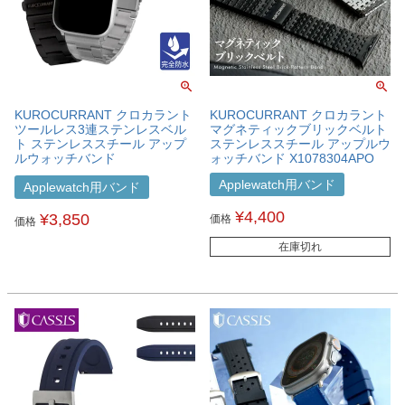
KUROCURRANT クロカラント
KUROCURRANT クロカラント
ツールレス3連ステンレスベル
マグネティックブリックベルト
ト ステンレススチール アップ
ステンレススチール アップルウ
ルウォッチバンド
ォッチバンド X1078304APO
X1080304APO
Applewatch用バンド
Applewatch用バンド
¥
4,400
¥
3,850
価格
価格
在庫切れ