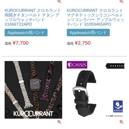
KUROCURRANT クロカラント
KUROCURRANT クロカラント
両開きチタンベルト チタン ア
マグネティックシリコンベルト
ップルウォッチバンド
シリコンラバー アップルウォッ
X1066T22APO
チバンド X1059465APO
Applewatch用バンド
Applewatch用バンド
¥
7,700
¥
2,750
価格
価格