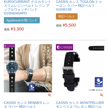
KUROCURRANT クロカラント
CASSIS カシス TOULON トゥ
スリムレジンベルト レジン ア
ーロン ラバー 時計ベルト
ップルウォッチバンド
X1046198
D1056040APO
時計ベルト
Applewatch用バンド
¥
5,500
価格
¥
3,300
価格
CASSIS カシス RENNES レン
CASSIS カシス MONTPELLIER
ヌ ラバー 時計ベルト
モンペリエ ウレタン 時計ベル