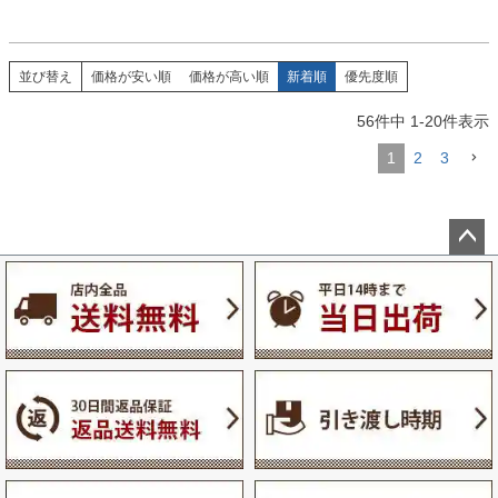
並び替え
価格が安い順
価格が高い順
新着順
優先度順
56
件中
1
-
20
件表示
1
2
3
ペー
ジト
ップ
へ