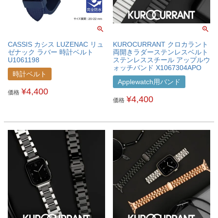
CASSIS カシス LUZENAC リュ
KUROCURRANT クロカラント
ゼナック ラバー 時計ベルト
両開きラダーステンレスベルト
U1061198
ステンレススチール アップルウ
ォッチバンド X1067304APO
時計ベルト
Applewatch用バンド
¥
4,400
価格
¥
4,400
価格