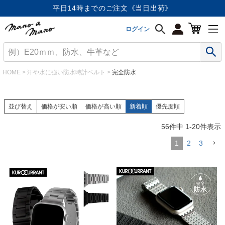
平日14時までのご注文《当日出荷》
ログイン
HOME
汗や水に強い防水時計ベルト
完全防水
並び替え
価格が安い順
価格が高い順
新着順
優先度順
56
件中
1
-
20
件表示
1
2
3