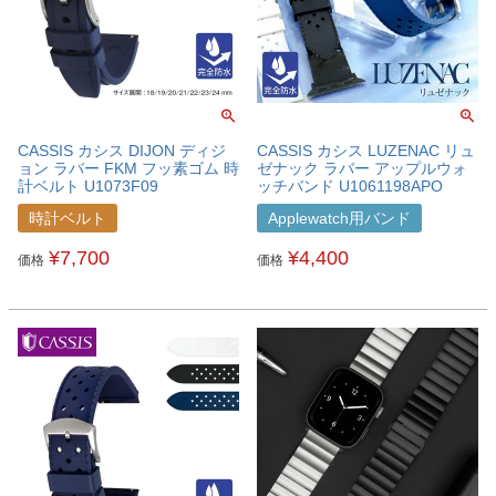
CASSIS カシス DIJON ディジ
CASSIS カシス LUZENAC リュ
ョン ラバー FKM フッ素ゴム 時
ゼナック ラバー アップルウォ
計ベルト U1073F09
ッチバンド U1061198APO
時計ベルト
Applewatch用バンド
¥
7,700
¥
4,400
価格
価格