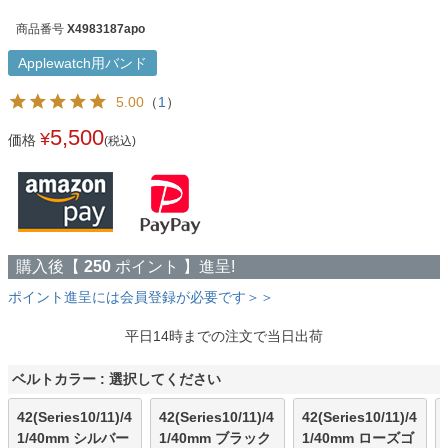
商品番号
X4983187apo
Applewatch用バンド
5.00
（
1
）
5,500
¥
価格
(税込)
購入後【
250
ポイント 】進呈!
ポイント進呈には会員登録が必要です＞＞
平日14時までの注文で当日出荷
ベルトカラー
選択してください
42(Series10/11)/4
42(Series10/11)/4
42(Series10/11)/4
1/40mm シルバー
1/40mm ブラック
1/40mm ローズゴ