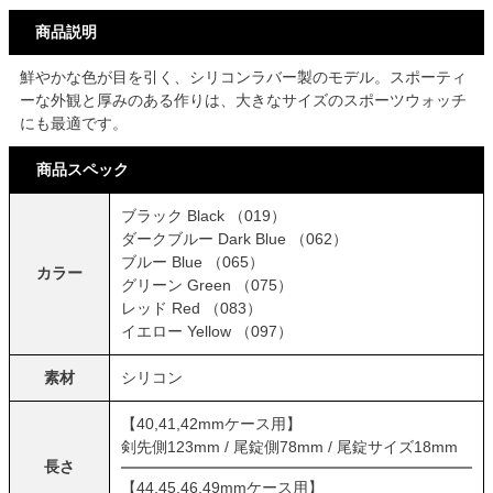
商品説明
鮮やかな色が目を引く、シリコンラバー製のモデル。スポーティ
ーな外観と厚みのある作りは、大きなサイズのスポーツウォッチ
にも最適です。
商品スペック
ブラック Black （019）
ダークブルー Dark Blue （062）
ブルー Blue （065）
カラー
グリーン Green （075）
レッド Red （083）
イエロー Yellow （097）
素材
シリコン
【40,41,42mmケース用】
剣先側123mm / 尾錠側78mm / 尾錠サイズ18mm
長さ
【44,45,46,49mmケース用】