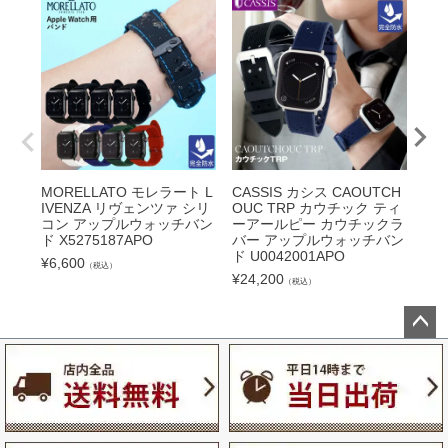
MORELLATO モレラート L
CASSIS カシス CAOUTCH
CA
IVENZA リヴェンツァ シリ
OUC TRP カウチック ティ
ロワ
コン アップルウォッチバン
ーアールピー カウチックラ
プル
ド X5275187APO
バー アップルウォッチバン
46
ド U0042001APO
¥
6,600
¥
2,
（税込）
¥
24,200
（税込）
ペー
ジト
ップ
へ