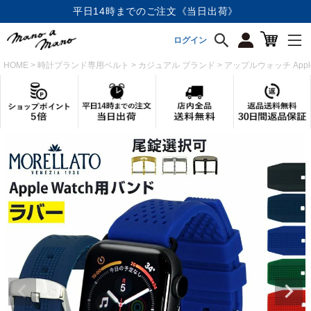
平日14時までのご注文《当日出荷》
店内全品《送料無料》
ログイン
HOME
時計ブランド専用ベルト
カジュアル ブランド
アップルウォッチ Appl