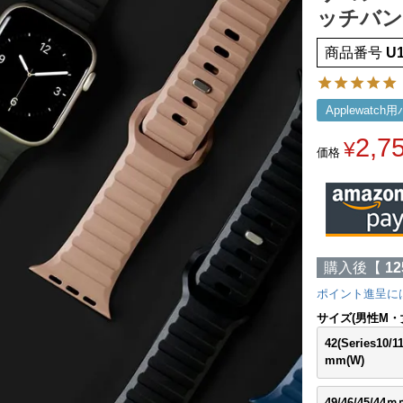
ッチバンド
商品番号
U
Applewatch
2,7
¥
価格
購入後【
12
ポイント進呈に
サイズ(男性M・
42(Series10/11
mm(W)
49/46/45/44ｍ