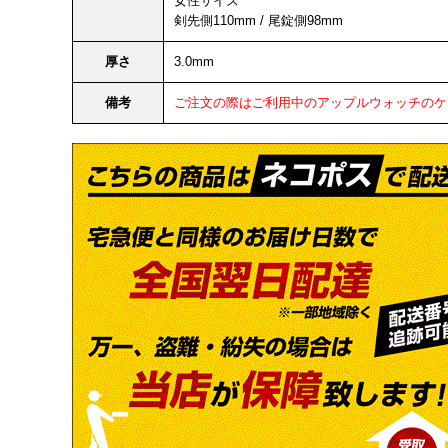
女性サイズ
剣先側110mm / 尾錠側98mm
厚さ
3.0mm
備考
ご注文の際はご利用中のアップルウォッチのケ