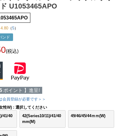
 U1053465APO
1053465APO
4.80
（
5
）
用バンド
50
(税込)
5
ポイント 】進呈!
は会員登録が必要です＞＞
女性W)
選択してください
)/41/40
42(Series10/11)/41/40
49/46/45/44ｍｍ(W)
mm(M)
ｍ(M)