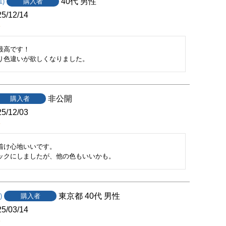
40代
男性
1
購入者
5/12/14
高です！

り色違いが欲しくなりました。
非公開
購入者
5/12/03
着け心地いいです。

ックにしましたが、他の色もいいかも。
東京都
40代
男性
購入者
5/03/14