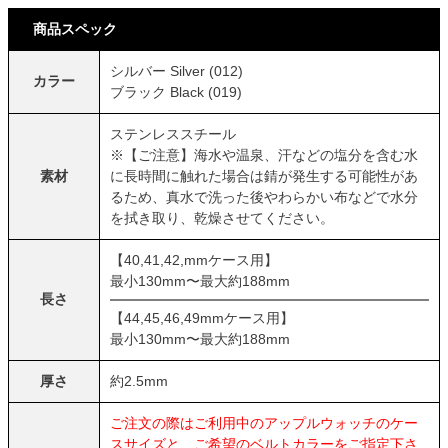
商品スペック
シルバー Silver (012)
カラー
ブラック Black (019)
ステンレススチール
※【ご注意】海水や温泉、汗などの塩分を含む水
素材
に長時間に触れた場合は錆が発生する可能性があ
るため、真水で洗った後やわらかい布などで水分
を拭き取り、乾燥させてください。
【40,41,42,mmケース用】
最小130mm〜最大約188mm
長さ
【44,45,46,49mmケース用】
最小130mm〜最大約188mm
厚さ
約2.5mm
ご注文の際はご利用中のアップルウォッチのケー
スサイズと、ご希望のベルトカラーをご指定下さ