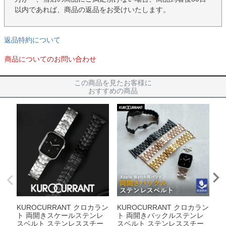
以内であれば、商品の返品をお受けいたします。
返品特約について
商品についてのお問い合わせ
この商品を見たお客様に
おすすめの商品
KUROCURRANT クロカラン
KUROCURRANT クロカラン
K
ト 両開きスケールステンレ
ト 両開きバックルステンレ
ト
スベルト ステンレススチー
スベルト ステンレススチー
ト