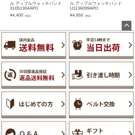
ル アップルウォッチバンド
ル アップルウォッチバンド
プ
X1051304APO
U1136099APO
0
¥
4,400
¥
4,950
¥
3
（税込）
（税込）
ペー
ジト
ップ
へ