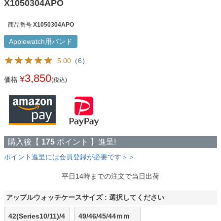
X1050304APO
商品番号
X1050304APO
Applewatch用バンド
5.00
（
6
）
3,850
¥
価格
(税込)
購入後【
175
ポイント 】進呈!
ポイント進呈には会員登録が必要です＞＞
平日14時までの注文で当日出荷
アップルウォッチケースサイズ
選択してください
42(Series10/11)/4
49/46/45/44ｍｍ