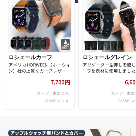
ロシェールカーフ
ロシェールグレイン
アメリカHORWEEN（ホーウィ
アリゲーター型押しを施し
ン）社の上質なカーフレザーを
ーフを表材に使用しました
表材に使用したモデル。裏材に
材には格子状のラバーライ
7,700
円
6,60
は格子状のラバーライニングを
グを採用し、汗や水による
採用し、汗や水によるべたつき
つきを防ぎ、耐久性も向上
カーフ | 裏面防水
カーフ | 裏
を防ぎ、耐久性も向上させてい
ています。また充分な厚み
ます。また充分な厚みがあり、
り、しっかりとした存在感
CASSIS カシス
CASSIS 
しっかりとした存在感のあるベ
るベルトです。
ルトです。