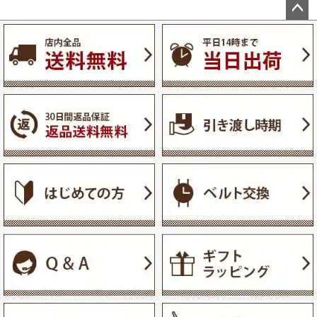
ペー
ジト
ップ
へ