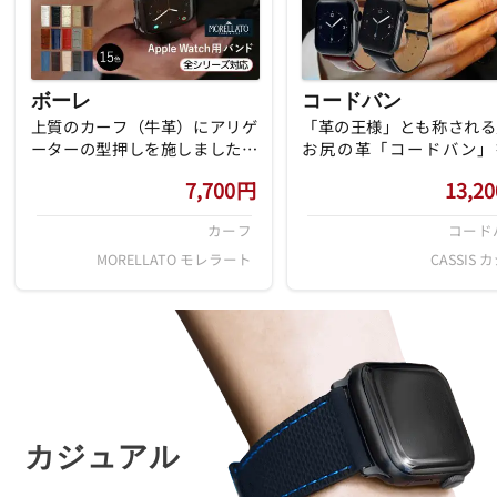
ボーレ
コードバン
上質のカーフ（牛革）にアリゲ
「革の王様」とも称される
ーターの型押しを施しました。
お尻の革「コードバン」
初めてご利用になりますお客様
用。長く使い込むほどに独
7,700
円
13,20
から、ヘビーユーザーのお客様
風合いを楽しめます。
まで、幅広い方々がご愛用して
カーフ
コード
頂いております。
MORELLATO モレラート
CASSIS 
カジュアル