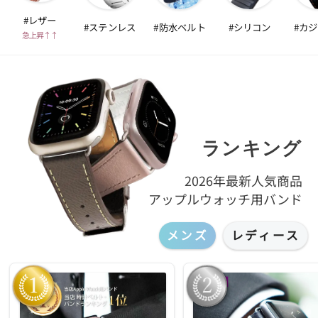
#レザー
#ステンレス
#防水ベルト
#シリコン
#カ
急上昇↑↑
ランキング
2026年最新人気商品
アップルウォッチ用バンド
メンズ
レディース