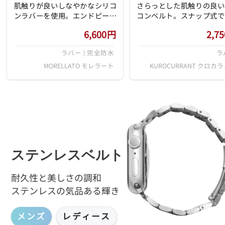
肌触りが良いしなやかなシリコ
さらっとした肌触りの良い
ンラバーを使用。エンドピース
コンベルト。スナップ式で
部分の厚みが約5.5mmとなって
に着用でき、剣先が差し込
6,600
円
2,75
おり、モレラートの商品ライン
すい立体的なデザインに仕
の中でも厚みのあるモデルで
ました。毎日の着こなしに
ラバー | 完全防水
ラ
す。一見すると厚手のカーフベ
ょうど良いシンプルさ、ま
ルトのような重厚な質感と、大
インの入ったデザインがア
MORELLATO モレラート
KUROCURRANT クロカ
胆に配されたステッチは、タフ
ントになって、幅広いシー
に使いたいユーザーにおすす
活躍するベルトです。
め。ラウンド型の剣先にあわせ
て遊革・定革にあたる部分にも
丸みを持たせるなど、細かいデ
ィテールへの拘りも感じさせま
す。
ステンレスベルト
耐久性と美しさの調和
ステンレスの気品ある輝き
メンズ
レディース