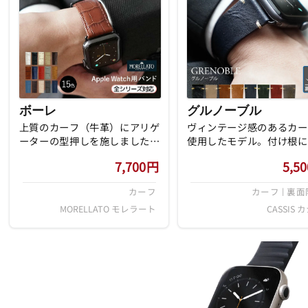
ボーレ
グルノーブル
上質のカーフ（牛革）にアリゲ
ヴィンテージ感のあるカー
ーターの型押しを施しました。
使用したモデル。付け根に
初めてご利用になりますお客様
り縫いと剣先のステッチが
7,700
円
5,50
から、ヘビーユーザーのお客様
セントになっています。裏
まで、幅広い方々がご愛用して
は水・汗に強い合成
カーフ
カーフ | 裏
頂いております。
「LORICA(ロリカ）を使
おります。
MORELLATO モレラート
CASSIS 