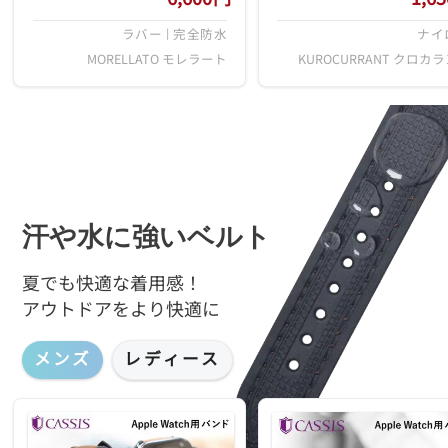
の中でも厚みのあるモデルで
シンプルなデザインとカラ
ラバー | 完全防水
ナイ
す。一見すると厚手のカーフベ
リエーションが特徴です。
ルトのような重厚な質感と、大
の商品は生産時期により、
MORELLATO モレラート
KUROCURRANT クロカ
胆に配されたステッチは、タフ
に違いが出る可能性がござ
に使いたいユーザーにおすす
す。
め。ラウンド型の剣先にあわせ
て遊革・定革にあたる部分にも
丸みを持たせるなど、細かいデ
ィテールへの拘りも感じさせま
す。
汗や水に強いベルト
夏でも快適な着用感！
アウトドアをより快適に
メンズ
レディース