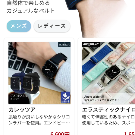
自然体で楽しめる
カジュアルなベルト
メンズ
レディース
カレッツア
肌触りが良いしなやかなシリコ
軽くて伸縮性のあるナイロ
ンラバーを使用。エンドピース
使用しているため、スポー
部分の厚みが約5.5mmとなって
日常生活などの様々なシー
6,600
円
1,65
おり、モレラートの商品ライン
活躍します。男女問わず使