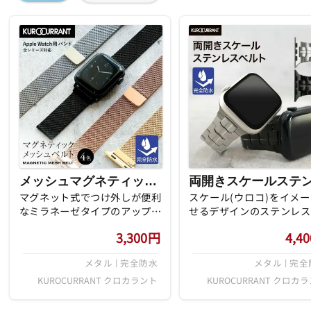
メッシュマグネティックシー
マグネット式でつけ外しが便利
スケール(ウロコ)をイメ
なミラネーゼタイプのアップル
せるデザインのステンレス
ウォッチ用ベルト。ステンレス
ールベルト。バックル部は
3,300
円
4,40
スチールを使用し、シルバー、
きタイプとなっており、プ
ゴールド、ローズゴールド、ブ
ュボタンでの開閉が可能で
メタル | 完全防水
メタル | 完
ラックのカラー展開の中からお
コマ調整も一般的なピン方
使いのアップルウォッチに合わ
採用しております。※ブラ
KUROCURRANT クロカラント
KUROCURRANT クロカ
せてお選びください。
(019)は接合部の側面は塗
を施していない為、90度