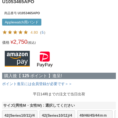
U1053465APO
商品番号
U1053465APO
Applewatch用バンド
4.80
（
5
）
2,750
¥
価格
(税込)
購入後【
125
ポイント 】進呈!
ポイント進呈には会員登録が必要です＞＞
平日14時までの注文で当日出荷
サイズ(男性M・女性W)
選択してください
42(Series10/11)/4
42(Series10/11)/4
49/46/45/44ｍｍ