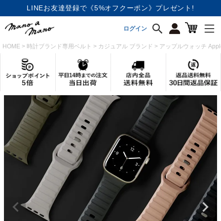
会員なら《ポイント5％進呈》
ログイン
HOME
時計ブランド専用ベルト
カジュアル ブランド
アップルウォッチ Appl