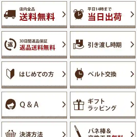
ペー
ジト
ップ
へ