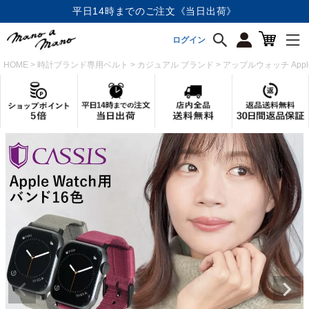
店内全品《送料無料》
ログイン
HOME
時計ブランド専用ベルト
カジュアル ブランド
アップルウォッチ Appl