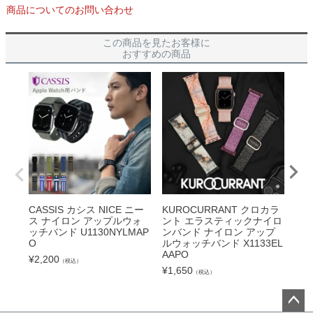
商品についてのお問い合わせ
この商品を見たお客様に
おすすめの商品
CASSIS カシス NICE ニー
KUROCURRANT クロカラ
CA
ス ナイロン アップルウォ
ント エラスティックナイロ
ール
ッチバンド U1130NYLMAP
ンバンド ナイロン アップ
ウォ
O
ルウォッチバンド X1133EL
AP
AAPO
¥
2,200
¥
4,
（税込）
¥
1,650
（税込）