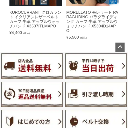
KUROCURRANT クロカラン
MORELLATO モレラート PA
M
ト イタリアンレザーベルト
RAGLIDING パラグライディ
O
カーフ 牛革 アップルウォッ
ング カーフ 牛革 アップルウ
牛
チバンド X3507ITLMAPO
ォッチバンド X5394D14AP
ド
O
¥
4,400
¥
5
（税込）
¥
5,500
（税込）
ペー
ジト
ップ
へ