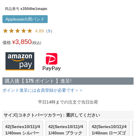
商品番号
x3504he1mapo
Applewatch用バンド
4.89
（
9
）
3,850
¥
価格
(税込)
購入後【
175
ポイント 】進呈!
ポイント進呈には会員登録が必要です＞＞
平日14時までの注文で当日出荷
サイズ(コネクトパーツカラー)
選択してください
42(Series10/11)/4
42(Series10/11)/4
42(Series10/11)/4
1/40mm シルバー
1/40mm ブラック
1/40mm ローズゴ