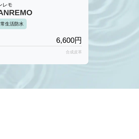
ンレモ
カウチックティ
ANREMO
CAOUTCH
日常生活防水
完全防水
6,600
円
合成皮革