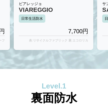
ビアレッジョ
サ
VIAREGGIO
S
日常生活防水
円
7,700
円
ーフ
表:リサイクルファブリック 裏:エコロリカ
Level.1
裏面防水