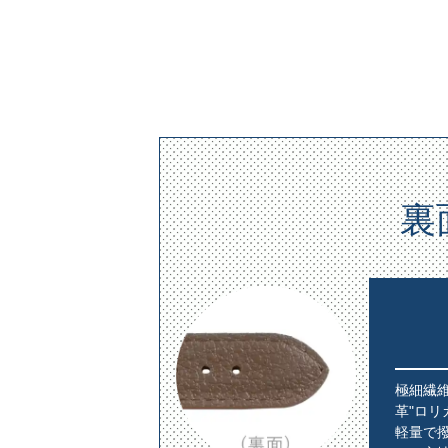
裏
極細繊
革"ロリ
軽量で