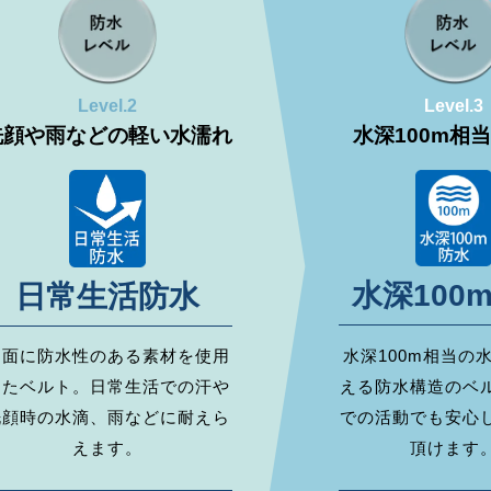
Level.2
Level.3
洗顔や雨などの軽い水濡れ
水深100m相
水深100
日常生活防水
水深100m相当の
両面に防水性のある素材を使用
える防水構造のベ
したベルト。日常生活での汗や
での活動でも安心
洗顔時の水滴、雨などに耐えら
頂けます
えます。