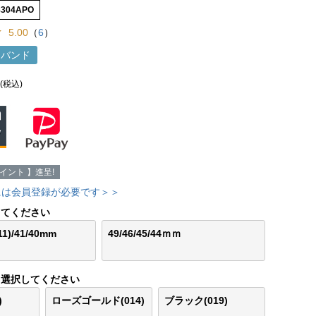
8304APO
5.00
（
6
）
h用バンド
(税込)
イント 】進呈!
には会員登録が必要です＞＞
してください
/11)/41/40mm
49/46/45/44ｍｍ
選択してください
)
ローズゴールド(014)
ブラック(019)