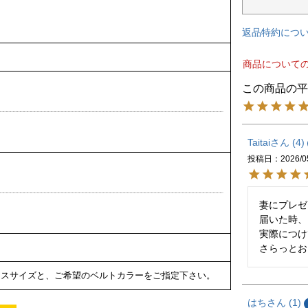
返品特約につ
商品について
Taitai
4
投稿日
2026/0
妻にプレゼ
届いた時、
実際につけ
さらっとお
ースサイズと、ご希望のベルトカラーをご指定下さい。
はち
1