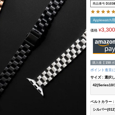
商品番号
D103
Applewatc
3,300
¥
価格
購入後【
150
ポ
ポイント進呈
サイズ
選択
42(Series10
ベルトカラー
シルバー(012