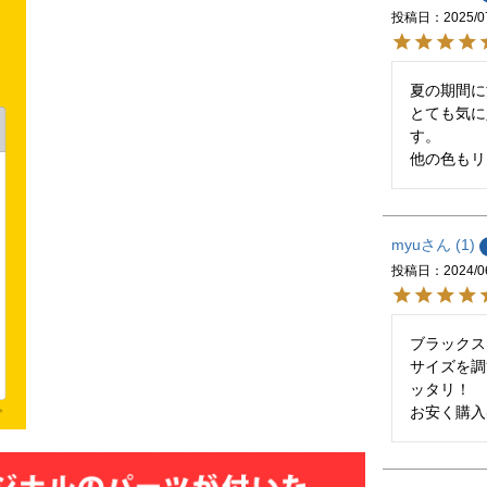
投稿日
2025/0
夏の期間に
とても気に
す。

他の色もリ
myu
1
投稿日
2024/0
ブラックス
サイズを調
ッタリ！

お安く購入