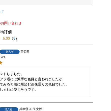
いて
のお問い合わせ
5.00
（
6
）
非公開
購入者
5/24
ントしました。

アラ還には派手な色目と言われましたが、

てみると肌に馴染む画像通りの色目でした。

しゃれに使えそうです。
兵庫県
30代
女性
購入者