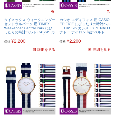
タイメックス ウィークエンダー
カシオ エディフィス 用 CASIO
セントラルパーク 用 TIMEX
EDIFICE にぴったりの時計ベル
Weekender Central Park にぴ
ト CASSIS カシス TYPE NATO
ったりの時計ベルト CASSIS カ
ナトー ナイロン 時計ベルト
シス TYPE NATO タイプ ナト
141601SCASEDF
ー ナイロン 時計ベルト
¥
2,200
¥
2,200
価格
価格
141601STMXWCP
詳細を見る
詳細を見る