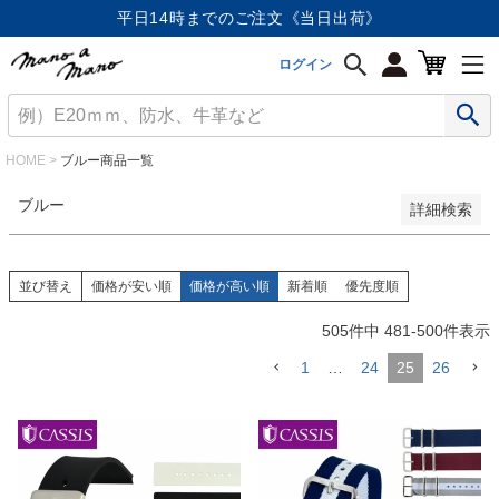
価格が安い順
平日14時までのご注文《当日出荷》
価格が高い順
優先度順
ログイン
レビュー順
キーワードヒット順
検索
HOME
ブルー商品一覧
ブルー
詳細検索
並び替え
価格が安い順
価格が高い順
新着順
優先度順
505
件中
481
-
500
件表示
1
…
24
25
26