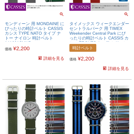
モンディーン 用 MONDAINE に
タイメックス ウィークエンダー
ぴったりの時計ベルト CASSIS
セントラルパーク 用 TIMEX
カシス TYPE NATO タイプ ナ
Weekender Central Park にぴ
トー ナイロン 時計ベルト
ったりの時計ベルト CASSIS カ
141601SMND
シス TROYES トロワ シリコン
ラバー 時計ベルト
¥
2,200
時計ベルト
価格
U0100465TMXWCP
¥
2,200
詳細を見る
価格
詳細を見る