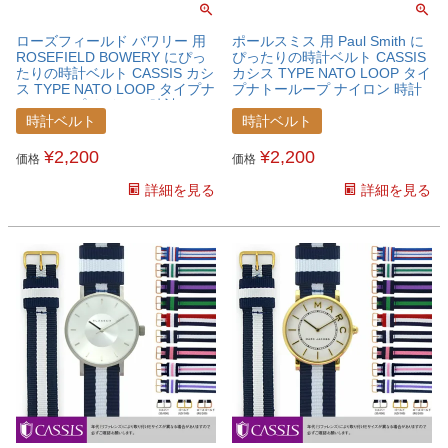
ローズフィールド バワリー 用
ポールスミス 用 Paul Smith に
ROSEFIELD BOWERY にぴっ
ぴったりの時計ベルト CASSIS
たりの時計ベルト CASSIS カシ
カシス TYPE NATO LOOP タイ
ス TYPE NATO LOOP タイプナ
プナトーループ ナイロン 時計
トーループ ナイロン 時計ベル
ベルト X0037A74PLSR
ト X0037A74RSFBWR
時計ベルト
時計ベルト
¥
2,200
¥
2,200
価格
価格
詳細を見る
詳細を見る