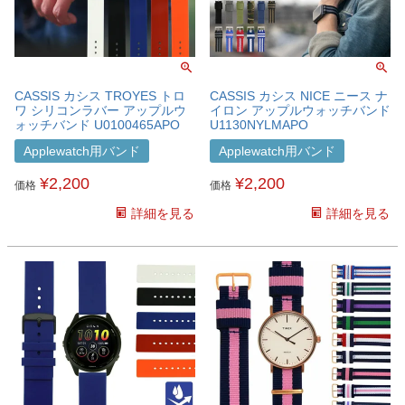
CASSIS カシス TROYES トロ
CASSIS カシス NICE ニース ナ
ワ シリコンラバー アップルウ
イロン アップルウォッチバンド
ォッチバンド U0100465APO
U1130NYLMAPO
Applewatch用バンド
Applewatch用バンド
¥
2,200
¥
2,200
価格
価格
詳細を見る
詳細を見る