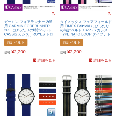
ガーミン フォアランナー 265
タイメックス フェアフィールド
用 GARMIN FORERUNNER
用 TIMEX Fairfield にぴったり
265 にぴったりの時計ベルト
の時計ベルト CASSIS カシス
CASSIS カシス TROYES トロ
TYPE NATO LOOP タイプナト
ワ シリコン 時計ベルト
ーループ ナイロン 時計ベルト
U0100465GAMFRN
X0037A74TMXFFD
時計ベルト
時計ベルト
¥
2,200
¥
2,200
価格
価格
詳細を見る
詳細を見る