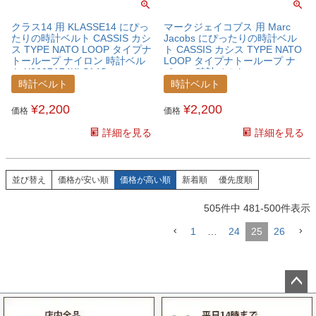
クラス14 用 KLASSE14 にぴっ
マークジェイコブス 用 Marc
たりの時計ベルト CASSIS カシ
Jacobs にぴったりの時計ベル
ス TYPE NATO LOOP タイプナ
ト CASSIS カシス TYPE NATO
トーループ ナイロン 時計ベル
LOOP タイプナトーループ ナ
ト X0037A74KLS14S
イロン 時計ベルト
X0037A74MCJG
時計ベルト
時計ベルト
¥
2,200
¥
2,200
価格
価格
詳細を見る
詳細を見る
並び替え
価格が安い順
価格が高い順
新着順
優先度順
505
件中
481
-
500
件表示
1
…
24
25
26
ペー
ジト