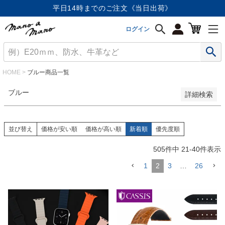
価格が安い順
平日14時までのご注文《当日出荷》
価格が高い順
優先度順
ログイン
レビュー順
キーワードヒット順
検索
HOME
ブルー商品一覧
ブルー
詳細検索
並び替え
価格が安い順
価格が高い順
新着順
優先度順
505
件中
21
-
40
件表示
1
2
3
…
26