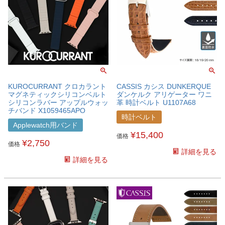
KUROCURRANT クロカラント
CASSIS カシス DUNKERQUE
マグネティックシリコンベルト
ダンケルク アリゲーター ワニ
シリコンラバー アップルウォッ
革 時計ベルト U1107A68
チバンド X1059465APO
時計ベルト
Applewatch用バンド
¥
15,400
価格
¥
2,750
価格
詳細を見る
詳細を見る