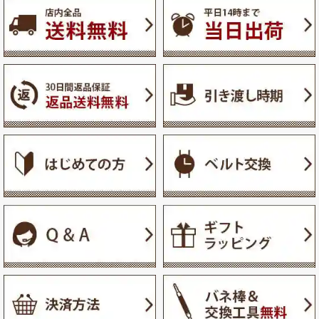
ジト
ップ
へ