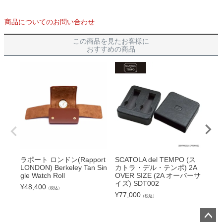
商品についてのお問い合わせ
この商品を見たお客様に
おすすめの商品
ラポート ロンドン(Rapport
SCATOLA del TEMPO (ス
ラポ
LONDON) Berkeley Tan Sin
カトラ・デル・テンポ) 2A
LON
gle Watch Roll
OVER SIZE (2A オーバーサ
Cas
イズ) SDT002
¥
48,400
¥
66
（税込）
¥
77,000
（税込）