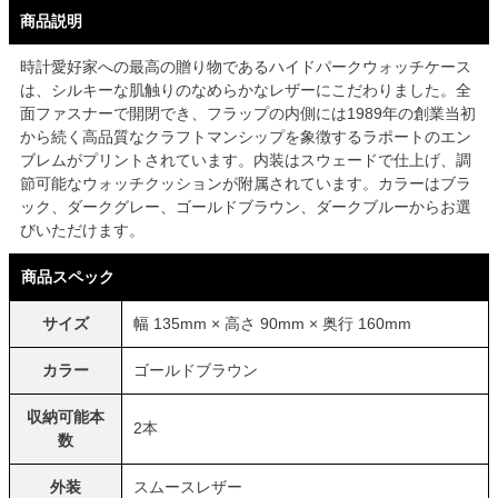
商品説明
時計愛好家への最高の贈り物であるハイドパークウォッチケース
は、シルキーな肌触りのなめらかなレザーにこだわりました。全
面ファスナーで開閉でき、フラップの内側には1989年の創業当初
から続く高品質なクラフトマンシップを象徴するラポートのエン
ブレムがプリントされています。内装はスウェードで仕上げ、調
節可能なウォッチクッションが附属されています。カラーはブラ
ック、ダークグレー、ゴールドブラウン、ダークブルーからお選
びいただけます。
商品スペック
サイズ
幅 135mm × 高さ 90mm × 奥行 160mm
カラー
ゴールドブラウン
収納可能本
2本
数
外装
スムースレザー