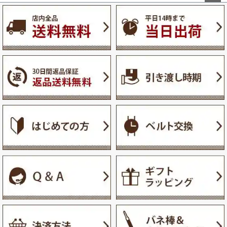
ペー
ジト
ップ
へ