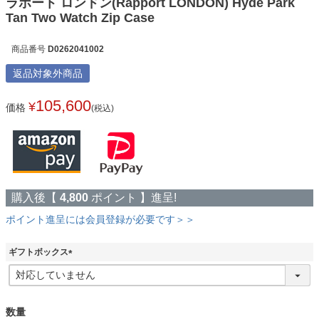
ラポート ロンドン(Rapport LONDON) Hyde Park
Tan Two Watch Zip Case
商品番号
D0262041002
返品対象外商品
105,600
¥
価格
(税込)
購入後【
4,800
ポイント 】進呈!
ポイント進呈には会員登録が必要です＞＞
ギフトボックス
(
必
須
)