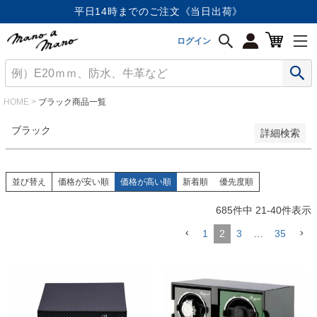
価格が安い順
平日14時までのご注文《当日出荷》
価格が高い順
優先度順
ログイン
レビュー順
キーワードヒット順
検索
HOME
ブラック商品一覧
ブラック
詳細検索
並び替え
価格が安い順
価格が高い順
新着順
優先度順
685
件中
21
-
40
件表示
1
2
3
…
35