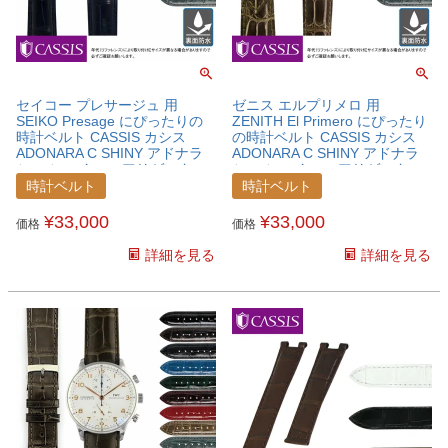
セイコー プレサージュ 用
ゼニス エルプリメロ 用
SEIKO Presage にぴったりの
ZENITH El Primero にぴったり
時計ベルト CASSIS カシス
の時計ベルト CASSIS カシス
ADONARA C SHINY アドナラ
ADONARA C SHINY アドナラ
シー シャイニー アリゲーター
シー シャイニー アリゲーター
ワニ革 時計ベルト
ワニ革 時計ベルト
時計ベルト
時計ベルト
U0036B68SEKPSG
U0036B68ZNTELP
¥
33,000
¥
33,000
価格
価格
詳細を見る
詳細を見る