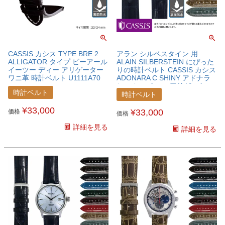
CASSIS カシス TYPE BRE 2
アラン シルベスタイン 用
ALLIGATOR タイプ ビーアール
ALAIN SILBERSTEIN にぴった
イーツー ディー アリゲーター
りの時計ベルト CASSIS カシス
ワニ革 時計ベルト U1111A70
ADONARA C SHINY アドナラ
シー シャイニー アリゲーター
時計ベルト
ワニ革 時計ベルト
時計ベルト
U0036B68ALNSBR
¥
33,000
¥
33,000
価格
価格
詳細を見る
詳細を見る