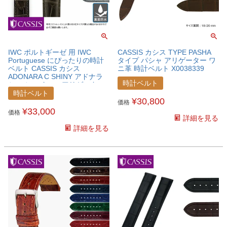
IWC ポルトギーゼ 用 IWC
CASSIS カシス TYPE PASHA
Portuguese にぴったりの時計
タイプ パシャ アリゲーター ワ
ベルト CASSIS カシス
ニ革 時計ベルト X0038339
ADONARA C SHINY アドナラ
時計ベルト
シー シャイニー アリゲーター
ワニ革 時計ベルト
時計ベルト
¥
30,800
U0036B68IWCPTS
価格
¥
33,000
価格
詳細を見る
詳細を見る