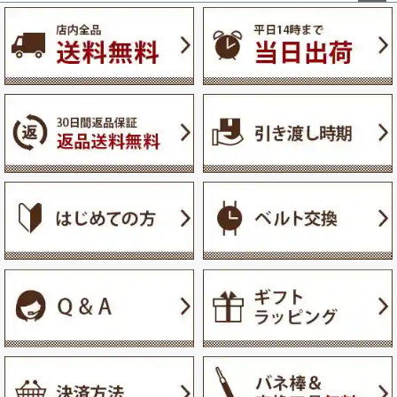
ペー
ジト
ップ
へ