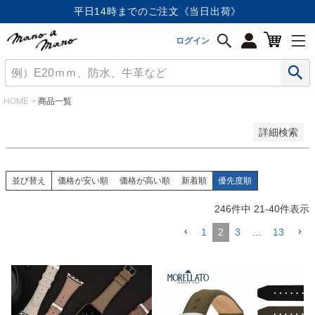
価格が安い順
平日14時までのご注文《当日出荷》
価格が高い順
優先度順
ログイン
レビュー順
キーワードヒット順
検索
HOME
商品一覧
詳細検索
並び替え
価格が安い順
価格が高い順
新着順
優先度順
246
件中
21
-
40
件表示
1
2
3
…
13