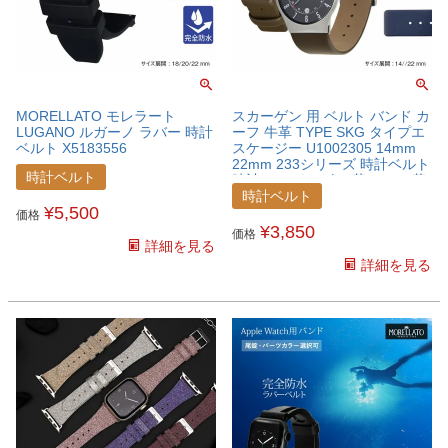
MORELLATO モレラート
スカーゲン 用 ベルト バンド カ
LUGANO ルガーノ ラバー 時計
ーフ 牛革 TYPE SKG タイプエ
ベルト X5183556
スケージー U1002305 14mm
22mm 233シリーズ 時計ベルト
時計ベルト
時計 バンドレザー 革ベルト 革
バンド 腕時計ベルト 腕時計 ウ
時計ベルト
¥
5,500
ォッチバンド 皮ベルト 皮バン
価格
ド ベルトだけ 革バンド交換 男
¥
3,850
価格
性用 女性用
詳細を見る
詳細を見る