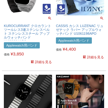
KUROCURRANT クロカラント
CASSIS カシス LUZENAC リュ
ツールレス3連ステンレスベル
ゼナック ラバー アップルウォ
ト ステンレススチール アップ
ッチバンド U1061198APO
ルウォッチバンド
Applewatch用バンド
X1080304APO
Applewatch用バンド
¥
4,400
価格
¥
3,850
価格
詳細を見る
詳細を見る