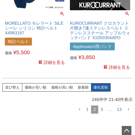
MORELLATO モレラート SILE
KUROCURRANT クロカラント
シーレ シリコン 時計ベルト
片開き7連ステンレスベルト ス
X4983187
テンレススチール アップルウォ
ッチバンド X1050304APO
時計ベルト
Applewatch用バンド
¥
5,500
価格
¥
3,850
価格
詳細を見る
詳細を見る
並び替え
価格が安い順
価格が高い順
新着順
優先度順
246
件中
21
-
40
件表示
1
2
3
…
13