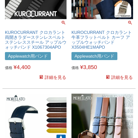
KUROCURRANT クロカラント
KUROCURRANT クロカラント
両開きラダーステンレスベルト
牛革フラットベルト カーフ ア
ステンレススチール アップルウ
ップルウォッチバンド
ォッチバンド X1067304APO
X3504HE1MAPO
Applewatch用バンド
Applewatch用バンド
¥
4,400
¥
3,850
価格
価格
詳細を見る
詳細を見る