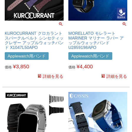
KUROCURRANT クロカラント
MORELLATO モレラート
スパークルベルト シンセティッ
MARINER マリナー ラバー ア
クレザー アップルウォッチバン
ップルウォッチバンド
ド X1047L50APO
U2859198APO
Applewatch用バンド
Applewatch用バンド
¥
3,850
¥
4,400
価格
価格
詳細を見る
詳細を見る