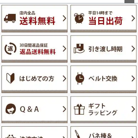
ペー
ジト
ップ
へ