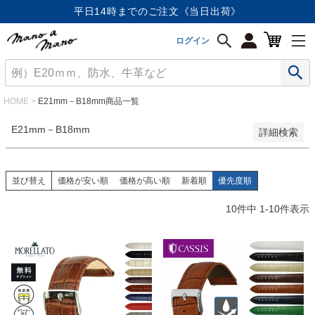
価格が安い順
平日14時までのご注文《当日出荷》
価格が高い順
優先度順
ログイン
レビュー順
キーワードヒット順
検索
HOME
E21mm－B18mm商品一覧
E21mm－B18mm
詳細検索
並び替え
価格が安い順
価格が高い順
新着順
優先度順
10
件中
1
-
10
件表示