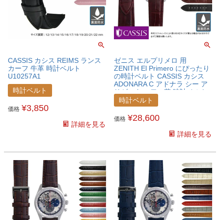
CASSIS カシス REIMS ランス
ゼニス エルプリメロ 用
カーフ 牛革 時計ベルト
ZENITH El Primero にぴったり
U10257A1
の時計ベルト CASSIS カシス
ADONARA C アドナラ シー ア
時計ベルト
リゲーター ワニ革 時計ベルト
U1017A70ZNTELP02
時計ベルト
¥
3,850
価格
¥
28,600
価格
詳細を見る
詳細を見る