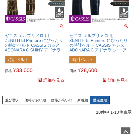
ゼニス エルプリメロ 用
ゼニス エルプリメロ 用
ZENITH El Primero にぴったり
ZENITH El Primero にぴったり
の時計ベルト CASSIS カシス
の時計ベルト CASSIS カシス
ADONARA C SHINY アドナラ
ADONARA C アドナラ シー ア
シー シャイニー アリゲーター
リゲーター ワニ革 時計ベルト
ワニ革 時計ベルト
U1017A70ZNTELP01
時計ベルト
時計ベルト
U0036B68ZNTELP
¥
33,000
¥
28,600
価格
価格
詳細を見る
詳細を見る
並び替え
価格が安い順
価格が高い順
新着順
優先度順
10
件中
1
-
10
件表示