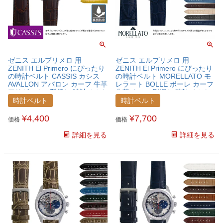
ゼニス エルプリメロ 用
ゼニス エルプリメロ 用
ZENITH El Primero にぴったり
ZENITH El Primero にぴったり
の時計ベルト CASSIS カシス
の時計ベルト MORELLATO モ
AVALLON アバロン カーフ 牛革
レラート BOLLE ボーレ カーフ
アリゲーター型押し 時計ベルト
牛革 クロコ型押し 時計ベルト
X1022238ZNTELP
X2269480ZNTELP
時計ベルト
時計ベルト
¥
4,400
¥
7,700
価格
価格
詳細を見る
詳細を見る