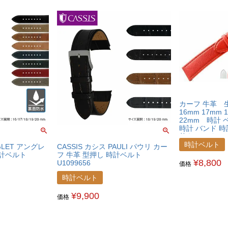
カーフ 牛革 生
16mm 17mm 
22mm 時計
時計 バンド 
替えバンド ベ
交換用工具付
時計ベルト
GLET アングレ
CASSIS カシス PAULI パウリ カー
時計ベルト
フ 牛革 型押し 時計ベルト
¥
8,800
U1099656
価格
時計ベルト
¥
9,900
価格