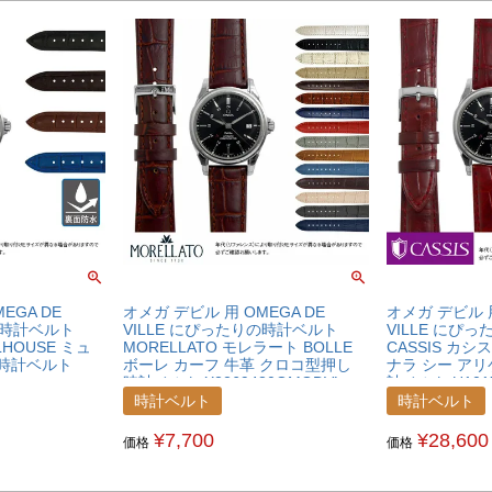
EGA DE
オメガ デビル 用 OMEGA DE
オメガ デビル 用
の時計ベルト
VILLE にぴったりの時計ベルト
VILLE にぴ
LHOUSE ミュ
MORELLATO モレラート BOLLE
CASSIS カシス
 時計ベルト
ボーレ カーフ 牛革 クロコ型押し
ナラ シー アリ
時計ベルト X2269480OMGDVL
計ベルト U101
時計ベルト
時計ベルト
¥
7,700
¥
28,600
価格
価格