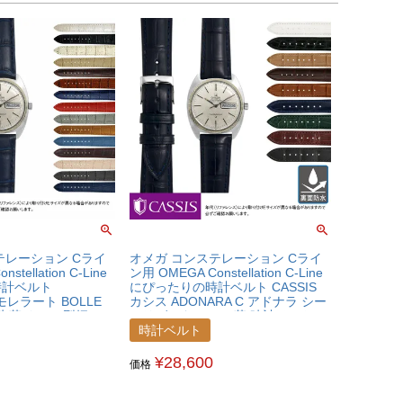
テレーション Cライ
オメガ コンステレーション Cライ
stellation C-Line
ン用 OMEGA Constellation C-Line
時計ベルト
にぴったりの時計ベルト CASSIS
 モレラート BOLLE
カシス ADONARA C アドナラ シー
 牛革 クロコ型押し
アリゲーター ワニ革 時計ベルト
69480OMGCLC
U1017A70OMGCLC
時計ベルト
¥
28,600
価格