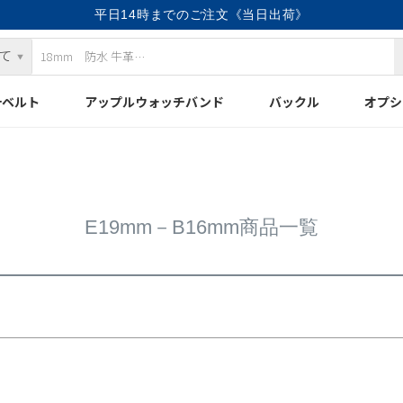
平日14時までのご注文《当日出荷》
検索
計ベルト
アップルウォッチバンド
バックル
オプシ
E19mm－B16mm商品一覧
優先度順
レビュー順