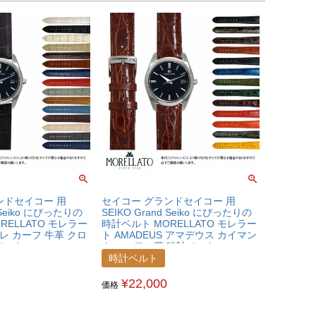
ンドセイコー 用
セイコー グランドセイコー 用
d Seiko にぴったりの
SEIKO Grand Seiko にぴったりの
RELLATO モレラー
時計ベルト MORELLATO モレラー
ーレ カーフ 牛革 クロ
ト AMADEUS アマデウス カイマン
ベルト
クロコ ワニ革 時計ベルト
KGRD
U0518052SEKGRD
時計ベルト
¥
22,000
価格