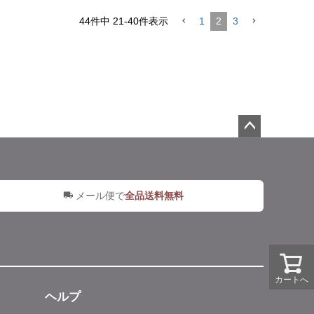
44
件中
21
-
40
件表示
1
2
3
ペー
ジト
ップ
へ
メール便で
全品送料無料
カートへ
ヘルプ