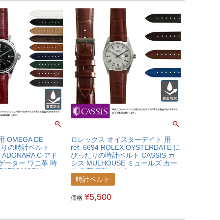
 OMEGA DE
ロレックス オイスターデイト 用
ったりの時計ベルト
ref. 6694 ROLEX OYSTERDATE に
 ADONARA C アド
ぴったりの時計ベルト CASSIS カ
ゲーター ワニ革 時
シス MULHOUSE ミュールズ カー
7A70OMGDVL
フ 牛革 時計ベルト
U0040656RLXOYD
時計ベルト
¥
5,500
価格