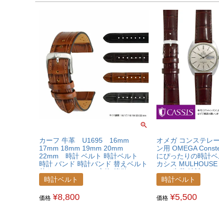
カーフ 牛革 U1695 16mm
オメガ コンステレー
17mm 18mm 19mm 20mm
ン用 OMEGA Constell
22mm 時計 ベルト 時計ベルト
にぴったりの時計ベルト
時計 バンド 時計バンド 替えベルト
カシス MULHOUS
替えバンド ベルト 交換 簡単ベルト
ーフ 牛革 時計ベル
交換用工具付
U0040656OMGCLC
時計ベルト
時計ベルト
¥
8,800
¥
5,500
価格
価格