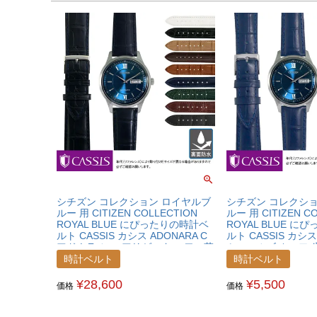
シチズン コレクション ロイヤルブ
シチズン コレクシ
ルー 用 CITIZEN COLLECTION
ルー 用 CITIZEN C
ROYAL BLUE にぴったりの時計ベ
ROYAL BLUE 
ルト CASSIS カシス ADONARA C
ルト CASSIS カシス
アドナラ シー アリゲーター ワニ革
ミュールズ カーフ 
時計ベルト U1017A70CITCRB
U0040656CITCRB
時計ベルト
時計ベルト
¥
28,600
¥
5,500
価格
価格