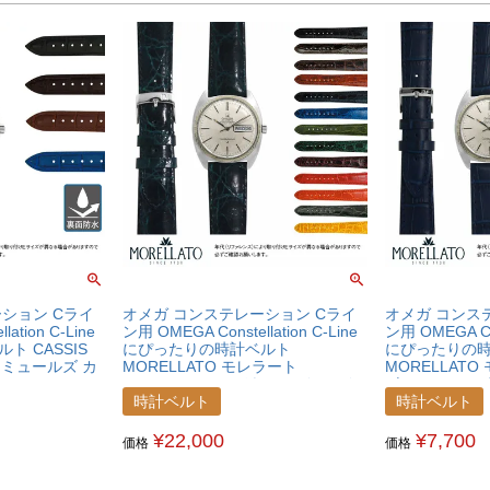
ション Cライ
オメガ コンステレーション Cライ
オメガ コンス
ation C-Line
ン用 OMEGA Constellation C-Line
ン用 OMEGA Con
 CASSIS
にぴったりの時計ベルト
にぴったりの
E ミュールズ カ
MORELLATO モレラート
MORELLATO
ト
AMADEUS アマデウス カイマンク
ボーレ カーフ
ロコ ワニ革 時計ベルト
時計ベルト X22
時計ベルト
時計ベルト
U0518052OMGCLC
¥
22,000
¥
7,700
価格
価格