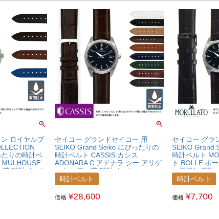
ョン ロイヤルブ
セイコー グランドセイコー 用
セイコー グラ
OLLECTION
SEIKO Grand Seiko にぴったりの
SEIKO Gran
にぴったりの時計ベ
時計ベルト CASSIS カシス
時計ベルト MO
 MULHOUSE
ADONARA C アドナラ シー アリゲ
ト BOLLE ボ
牛革 時計ベルト
ーター ワニ革 時計ベルト
コ型押し 時計
U1017A70SEKGRD
X2269480SE
時計ベルト
時計ベルト
¥
28,600
¥
7,700
価格
価格