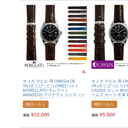
オメガ デビル 用 OMEGA DE
オメガ デビル 用 OM
VILLE にぴったりの時計ベルト
VILLE にぴったり
MORELLATO モレラート
CASSIS カシス MU
AMADEUS アマデウス カイマンク
ールズ カーフ 牛革
ロコ ワニ革 時計ベルト
U0040656OMGDVL
U0518052OMGDVL
時計ベルト
時計ベルト
¥
22,000
¥
5,500
価格
価格