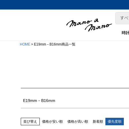
時
在庫なし商品
HOME
E19mm－B16mm商品一覧
在庫なし商品を表示しない
商品番号/JANコード
並び順
新着順
登録順
価格が安い順
価格が高い順
キーワードヒット順
E19mm－B16mm
並び替え
価格が安い順
価格が高い順
新着順
優先度順