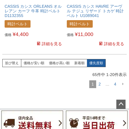
CASSIS カシス ORLEANS オル
CASSIS カシス HAVRE アーヴ
レアン カーフ 牛革 時計ベルト
ル テジュ リザード トカゲ 時計
D1132355
ベルト U1089041
時計ベルト
時計ベルト
¥
4,400
¥
11,000
価格
価格
詳細を見る
詳細を見る
並び替え
価格が安い順
価格が高い順
新着順
優先度順
65
件中
1
-
20
件表示
1
2
…
4
ペー
ジト
ップ