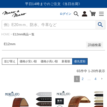
価格が安い順
平日14時までのご注文《当日出荷》
価格が高い順
優先度順
ログイン
レビュー順
キーワードヒット順
検索
HOME
E12mm商品一覧
E12mm
詳細検索
並び替え
価格が安い順
価格が高い順
新着順
優先度順
65
件中
1
-
20
件表示
1
2
…
4