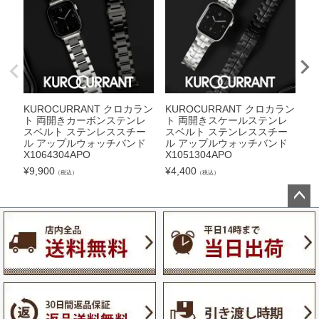
KUROCURRANT クロカラン
KUROCURRANT クロカラン
K
ト 両開きカーボンステンレ
ト 両開きスケールステンレ
ト
スベルト ステンレススチー
スベルト ステンレススチー
ト
ル アップルウォッチバンド
ル アップルウォッチバンド
プ
X1064304APO
X1051304APO
0
¥
9,900
¥
4,400
¥
3
（税込）
（税込）
ペー
ジト
ップ
へ