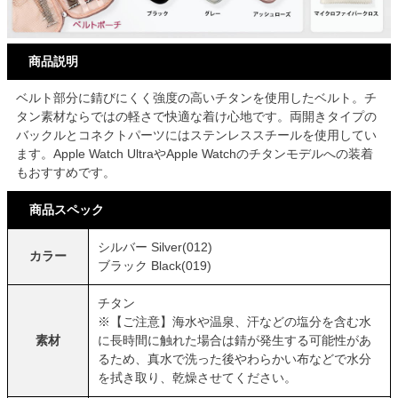
商品説明
ベルト部分に錆びにくく強度の高いチタンを使用したベルト。チ
タン素材ならではの軽さで快適な着け心地です。両開きタイプの
バックルとコネクトパーツにはステンレススチールを使用してい
ます。Apple Watch UltraやApple Watchのチタンモデルへの装着
もおすすめです。
商品スペック
シルバー Silver(012)
カラー
ブラック Black(019)
チタン
※【ご注意】海水や温泉、汗などの塩分を含む水
素材
に長時間に触れた場合は錆が発生する可能性があ
るため、真水で洗った後やわらかい布などで水分
を拭き取り、乾燥させてください。