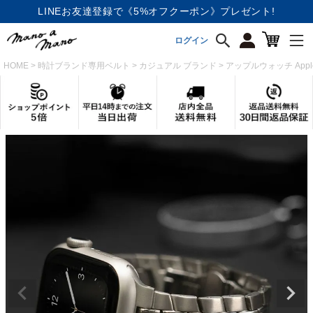
会員なら《ポイント5％進呈》
ログイン
HOME
時計ブランド専用ベルト
カジュアル ブランド
アップルウォッチ Appl