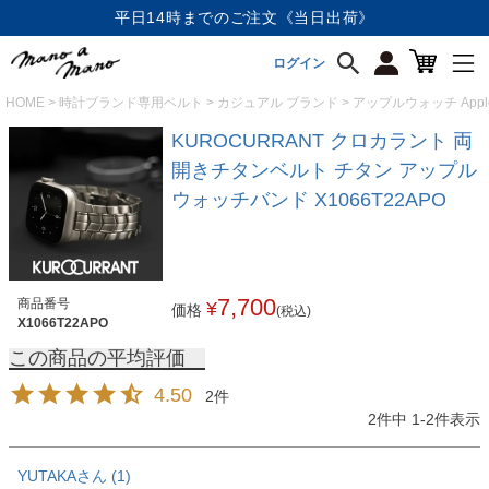
平日14時までのご注文《当日出荷》
ログイン
HOME
時計ブランド専用ベルト
カジュアル ブランド
アップルウォッチ Appl
KUROCURRANT クロカラント 両
開きチタンベルト チタン アップル
ウォッチバンド X1066T22APO
7,700
商品番号
¥
価格
(税込)
X1066T22APO
4.50
2
2
件中
1
-
2
件表示
YUTAKA
1