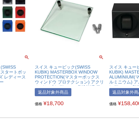
SWISS
スイス キュービック(SWISS
スイス キュービ
OX(スタートボッ
KUBIK) MASTERBOX WINDOW
KUBIK) MAST
ンズ レディース
PROTECTION(マスターボックス
ALUMINIU
ダー
ウィンドウ プロテクション) アクリ
ルミニウム) 
ル メンズ レディース SK01WP ワ
レディース SK
インダー専用オプションドア
返品対象外商品
返品対象外商
¥
18,700
¥
158,40
価格
価格