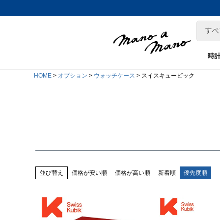
時
HOME
オプション
ウォッチケース
スイスキュービック
並び替え
価格が安い順
価格が高い順
新着順
優先度順