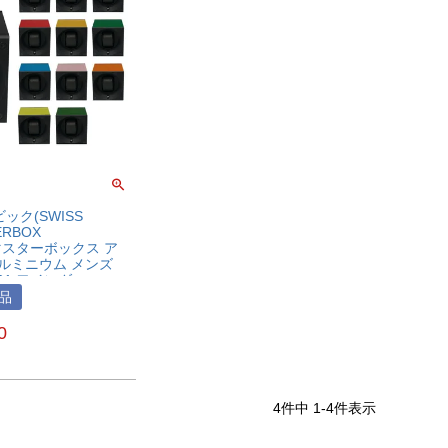
ック(SWISS
ERBOX
M(マスターボックス ア
アルミニウム メンズ
01 ワインダー
品
0
4
件中
1
-
4
件表示