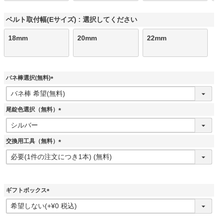
ベルト取付幅(Eサイズ)
選択してください
18mm
20mm
22mm
バネ棒選択(無料)
(
必
須
尾錠色選択（無料）
)
(
必
須
交換用工具（無料）
)
(
必
須
)
ギフトボックス
(
必