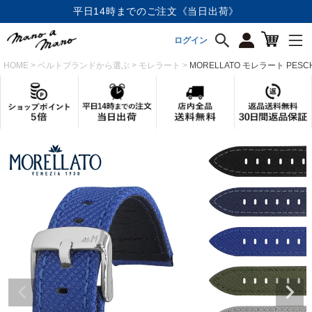
店内全品《送料無料》
ログイン
HOME
ベルトブランドから選ぶ
モレラート
MORELLATO モレラート PES