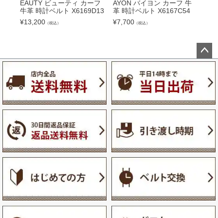
EAUTY ビューティ カーフ
AYON バイヨン カーフ 牛
ON
牛革 時計ベルト X6169D13
革 時計ベルト X6167C54
リエ
83E
¥
13,200
¥
7,700
（税込）
（税込）
¥
7,
ペー
ジト
ップ
へ