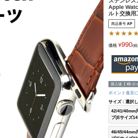
ステンレス
Apple 
ルト交換用
商品番号
AP
990
¥
価格
(税
購入後【
45
ポイ
ポイント進呈
サイズ
選択
42/41/40m
プ(Eサイズ14
46/45/44m