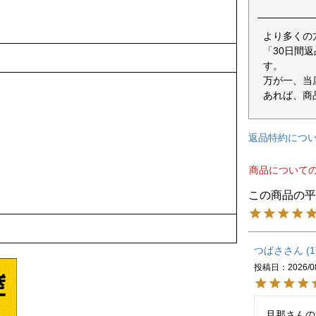
より多くの
「30日間
す。
万が一、当
あれば、商
返品特約につ
商品について
つばさ
1
投稿日
2026/0
旦那さんのA