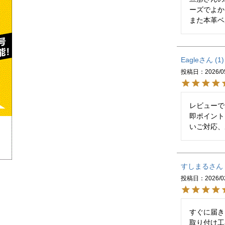
ーズでよか
また本革ベ
Eagle
1
投稿日
2026/0
レビューで
即ポイント
いご対応、
すしまる
投稿日
2026/0
すぐに届き
取り付け工