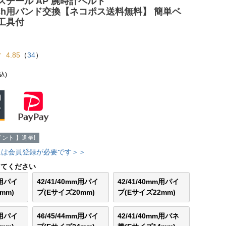
スチール AP 腕時計ベルト
Watch用バンド交換【ネコポス送料無料】 簡単ベ
工具付
4.85
（
34
）
込)
ント 】進呈!
には会員登録が必要です＞＞
してください
m用パイ
42/41/40mm用パイ
42/41/40mm用パイ
mm)
プ(Eサイズ20mm)
プ(Eサイズ22mm)
m用パイ
46/45/44mm用パイ
42/41/40mm用バネ