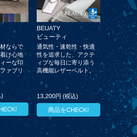
BEUATY
ビューティ
材ならで
通気性・速乾性・快適
着け心地
性を追求した、アクテ
ィーな印
ィブな毎日に寄り添う
ファブリ
高機能レザーベルト。
)
13,200
円 (税込)
ECK!
商品をCHECK!