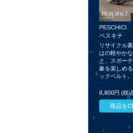
PESCHICI
ペスキチ
リサイクル素
はの軽やかな
と、スポーテ
象を楽しめる
ックベルト。
8,800
円 (税込
商品をCH