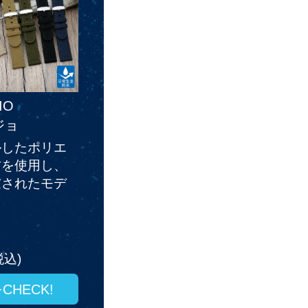
IO
ジョ
ルしたポリエ
材を使用し、
慮されたモデ
税込)
CHECK!