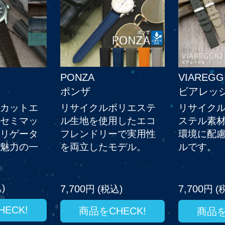
PONZA
VIAREGG
ポンザ
ビアレッ
リサイクルポリエステ
カットエ
リサイク
ル生地を使用したエコ
セミマッ
ステル素
フレンドリーで実用性
リゲータ
環境に配
を両立したモデル。
魅力の一
ルです。
)
7,700
7,700
円 (税込)
円 (
ECK!
商品をCHECK!
商品を