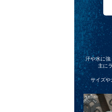
汗や水に強
主に
サイズや