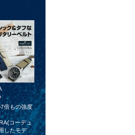
A
ラ
7倍もの強度
維
RA(コーデュ
使用したモデ