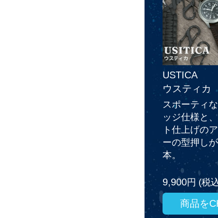
USTICA
ウスティカ
スポーティな
ッジ仕様と、
ト仕上げのア
ーの型押しが
本。
9,900
円 (税込
商品をCH