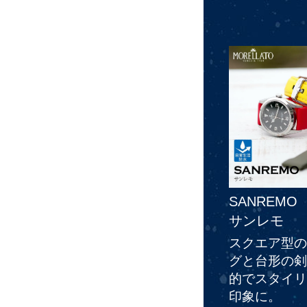
SANREMO
サンレモ
スクエア型の
グと台形の剣
的でスタイリ
印象に。