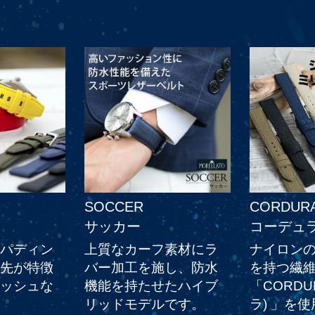
SOCCER
CORDUR
サッカー
コーデュ
パディン
上質なカーフ素材にラ
ナイロンの
先が特徴
バー加工を施し、防水
を持つ繊
ッシュな
機能を持たせたハイブ
「CORDU
リッドモデルです。
ラ) 」を