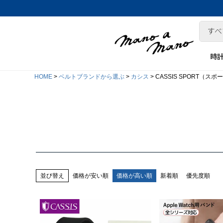
時
HOME
ベルトブランドから選ぶ
カシス
CASSIS SPORT（スポ
並び替え
価格が安い順
価格が高い順
新着順
優先度順