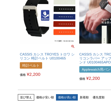
CASSIS カシス TROYES トロワ シ
CASSIS カシス TR
リコン 時計ベルト U0100465
リコンラバー アッ
ンド U0100465APO
時計ベルト
Applewatch用バ
¥
2,200
価格
¥
2,200
価格
並び替え
価格が安い順
価格が高い順
新着順
優先度順