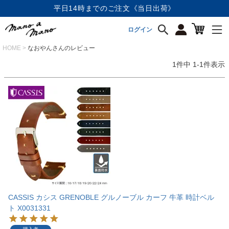
平日14時までのご注文《当日出荷》
ログイン
HOME
なおやんさんのレビュー
1
件中
1
-
1
件表示
CASSIS カシス GRENOBLE グルノーブル カーフ 牛革 時計ベル
ト X0031331