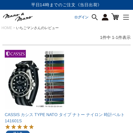
平日14時までのご注文《当日出荷》
ログイン
HOME
いちごマンさんのレビュー
1
件中
1
-
1
件表示
CASSIS カシス TYPE NATO タイプ ナトー ナイロン 時計ベルト
141601S