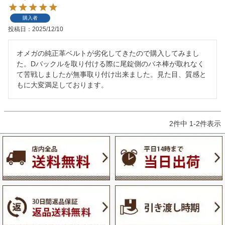
購入者
投稿日
2025/12/10
オメガの純正革ベルトが劣化してきたので購入してみまし
た。Dバックルを取り付ける際に尾錠側のバネ棒が取れなく
て苦戦しましたが無事取り付け出来ました。見た目、質感と
もに大変満足しております。
2
件中
1
-
2
件表示