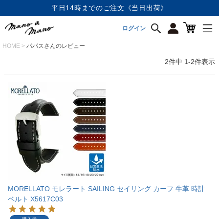
平日14時までのご注文《当日出荷》
ログイン
HOME
パパスさんのレビュー
2
件中
1
-
2
件表示
MORELLATO モレラート SAILING セイリング カーフ 牛革 時計
ベルト X5617C03