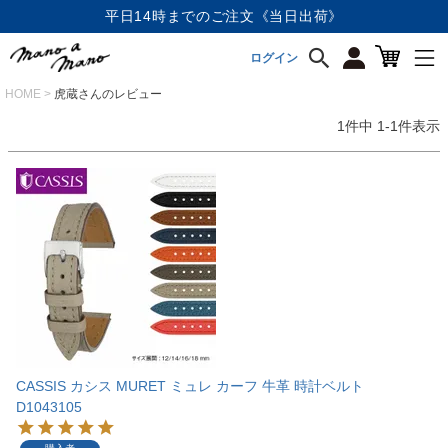
平日14時までのご注文《当日出荷》
ログイン
HOME
虎蔵さんのレビュー
1
件中
1
-
1
件表示
CASSIS カシス MURET ミュレ カーフ 牛革 時計ベルト
D1043105