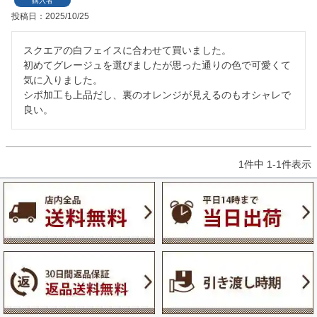
購入者
投稿日
2025/10/25
スクエアの白フェイスに合わせて買いました。

初めてグレージュを選びましたが思った通りの色で可愛くて
気に入りました。

シボ加工も上品だし、裏のオレンジが見えるのもオシャレで
1
件中
1
-
1
件表示