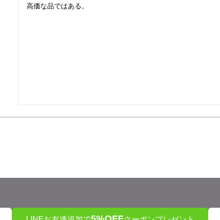
高価な品ではある。
5%OFF
LINEお友達追加で
クーポンプレゼント