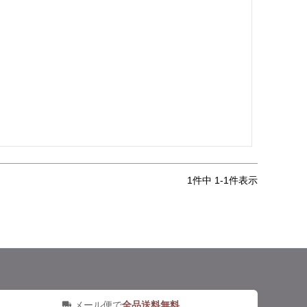
1
件中
1
-
1
件表示
メール便で
全品送料無料