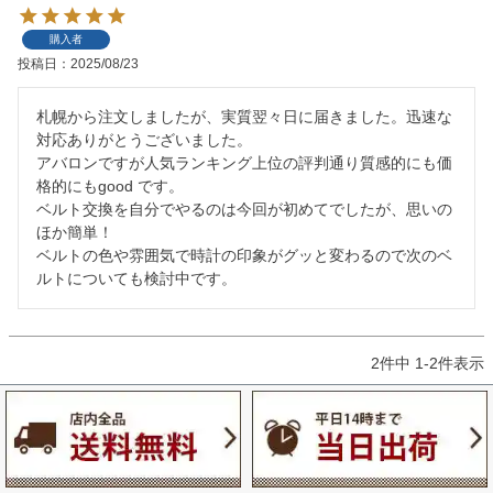
購入者
投稿日
2025/08/23
札幌から注文しましたが、実質翌々日に届きました。迅速な
対応ありがとうございました。

アバロンですが人気ランキング上位の評判通り質感的にも価
格的にもgood です。

ベルト交換を自分でやるのは今回が初めてでしたが、思いの
ほか簡単！

ベルトの色や雰囲気で時計の印象がグッと変わるので次のベ
2
件中
1
-
2
件表示