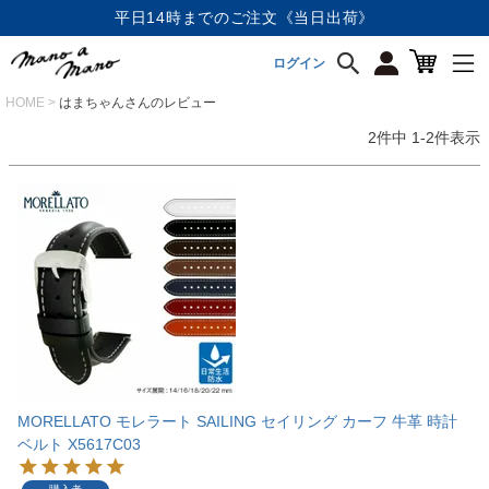
平日14時までのご注文《当日出荷》
ログイン
HOME
はまちゃんさんのレビュー
2
件中
1
-
2
件表示
MORELLATO モレラート SAILING セイリング カーフ 牛革 時計
ベルト X5617C03