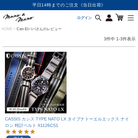
平日14時までのご注文《当日出荷》
ログイン
HOME
Can-Elパパさんのレビュー
3
件中
1
-
3
件表示
CASSIS カシス TYPE NATO LX タイプナトーエルエックス ナイ
ロン 時計ベルト X1126CS1