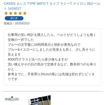
CASSIS カシス TYPE NATO T タイプ ナトーT ナイロン 時計ベル
ト 141601T
購入者
投稿日
2025/02/13
仕事用の安い時計を購入したら、ベルトがどうしようも無く
交換の一択でした

ブルーの文字盤に24時間表示と秒針が黄色なので

ブルー&イエローにしましたが見栄えも良く、少し高そうに
見えます

4000円クラスと比べたら多少落ちますが

洗い換えやその日の気分で交換するなど、数本持つのも有り
かと…

参考までに…手首周り20cmの私には先端は折れずにピッタ