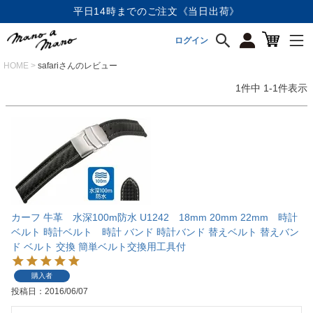
平日14時までのご注文《当日出荷》
ログイン
HOME
safariさんのレビュー
1
件中
1
-
1
件表示
カーフ 牛革 水深100m防水 U1242 18mm 20mm 22mm 時計
ベルト 時計ベルト 時計 バンド 時計バンド 替えベルト 替えバン
ド ベルト 交換 簡単ベルト交換用工具付
購入者
投稿日
2016/06/07