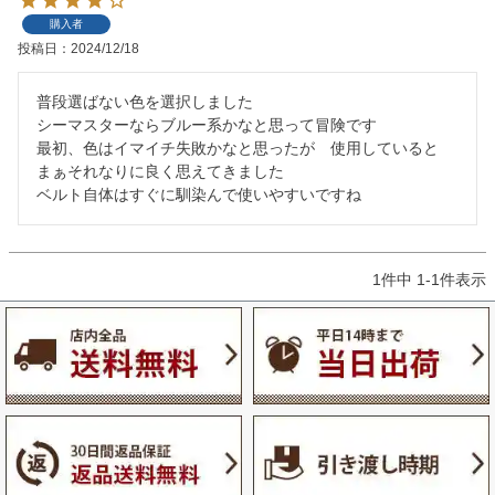
購入者
投稿日
2024/12/18
普段選ばない色を選択しました

シーマスターならブルー系かなと思って冒険です

最初、色はイマイチ失敗かなと思ったが　使用していると　
まぁそれなりに良く思えてきました

ベルト自体はすぐに馴染んで使いやすいですね
1
件中
1
-
1
件表示