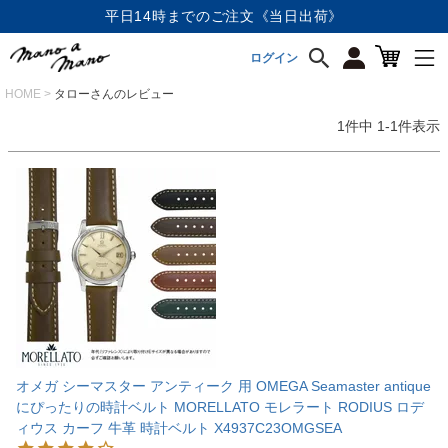
平日14時までのご注文《当日出荷》
ログイン
HOME
タローさんのレビュー
1
件中
1
-
1
件表示
オメガ シーマスター アンティーク 用 OMEGA Seamaster antique
にぴったりの時計ベルト MORELLATO モレラート RODIUS ロデ
ィウス カーフ 牛革 時計ベルト X4937C23OMGSEA