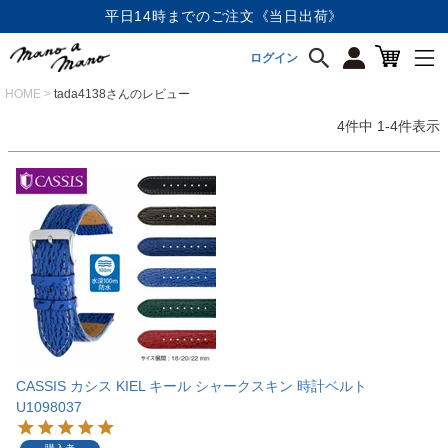
平日14時までのご注文《当日出荷》
ログイン
HOME
tada4138さんのレビュー
4
件中
1
-
4
件表示
CASSIS カシス KIEL キール シャークスキン 時計ベルト
U1098037