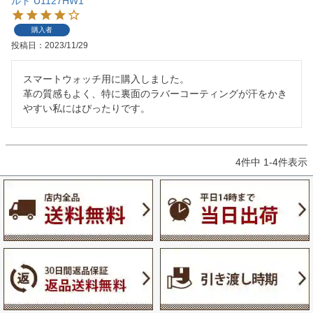
ルト U1127HW1
購入者
投稿日
2023/11/29
スマートウォッチ用に購入しました。

革の質感もよく、特に裏面のラバーコーティングが汗をかき
やすい私にはぴったりです。
4
件中
1
-
4
件表示