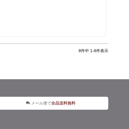
8
件中
1
-
8
件表示
メール便で
全品送料無料