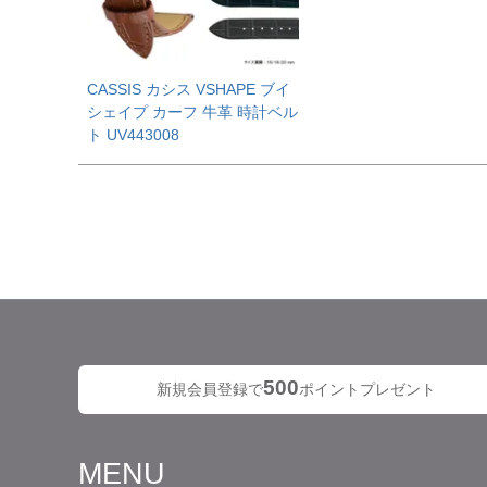
CASSIS カシス VSHAPE ブイ
シェイプ カーフ 牛革 時計ベル
ト UV443008
500
新規会員登録で
ポイントプレゼント
MENU