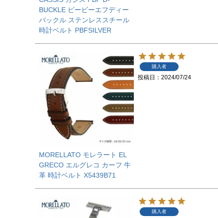
BUCKLE ピービーエフディー
バックル ステンレススチール
時計ベルト PBFSILVER
購入者
投稿日
2024/07/24
MORELLATO モレラート EL
GRECO エルグレコ カーフ 牛
革 時計ベルト X5439B71
購入者