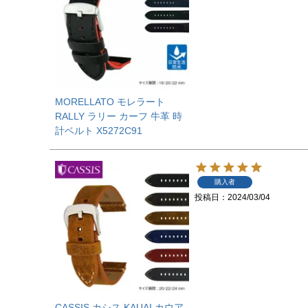
MORELLATO モレラート
RALLY ラリー カーフ 牛革 時
計ベルト X5272C91
購入者
投稿日
2024/03/04
CASSIS カシス KAUAI カウア