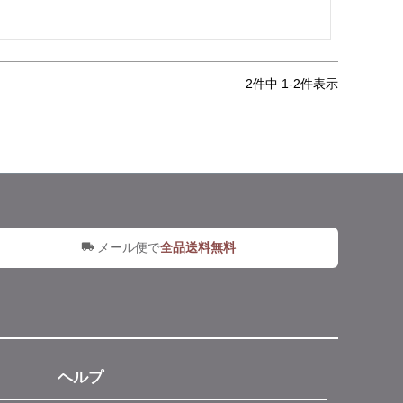
2
件中
1
-
2
件表示
メール便で
全品送料無料
ヘルプ