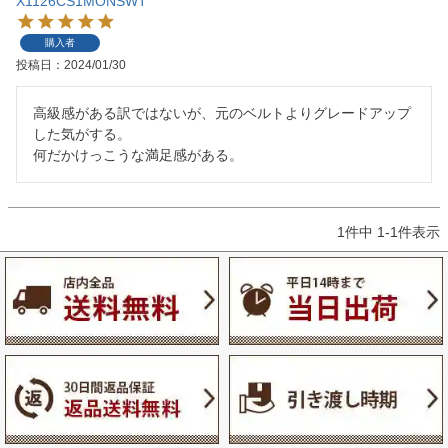
X1126CS1MONSWT
購入者
投稿日
2024/01/30
高級感がある訳ではないが、元のベルトよりグレードアップ
した気がする。

何だかけっこうな満足感がある。
1
件中
1
-
1
件表示