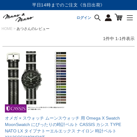
平日14時までのご注文《当日出荷》
ログイン
HOME
あつさんのレビュー
1
件中
1
-
1
件表示
オメガ × スウォッチ ムーンスウォッチ 用 Omega X Swatch
MoonSwatch にぴったりの時計ベルト CASSIS カシス TYPE
NATO LX タイプナトーエルエックス ナイロン 時計ベルト